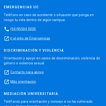
EMERGENCIAS UC
Teléfono en caso de accidente o situación que ponga en
riesgo tu vida dentro de algún campus.
phone
(56)95504 5000
launch
Ir al sitio de Emergencias
DISCRIMINACIÓN Y VIOLENCIA
Orientación y apoyo en casos de discriminación, violencia de
género o violencia sexual.
launch
Contacto para apoyo
launch
Más orientación
MEDIACIÓN UNIVERSITARIA
Teléfonos para orientación y consejo si se ha vulnerado