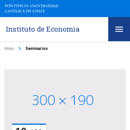
Instituto de Economía
keyboard_arrow_right
Inicio
Seminarios