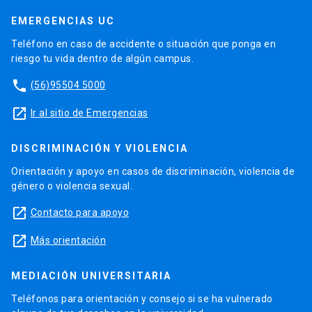
EMERGENCIAS UC
Teléfono en caso de accidente o situación que ponga en
riesgo tu vida dentro de algún campus.
phone
(56)95504 5000
launch
Ir al sitio de Emergencias
DISCRIMINACIÓN Y VIOLENCIA
Orientación y apoyo en casos de discriminación, violencia de
género o violencia sexual.
launch
Contacto para apoyo
launch
Más orientación
MEDIACIÓN UNIVERSITARIA
Teléfonos para orientación y consejo si se ha vulnerado