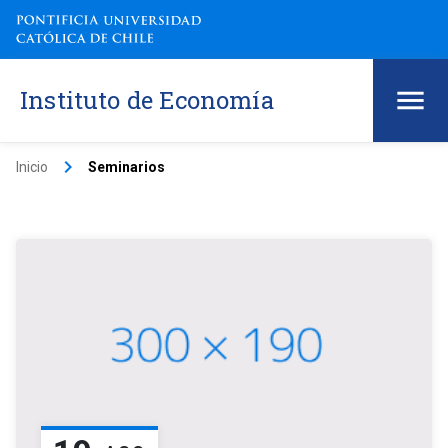
Instituto de Economía
keyboard_arrow_right
Inicio
Seminarios