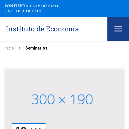
Instituto de Economía
keyboard_arrow_right
Inicio
Seminarios