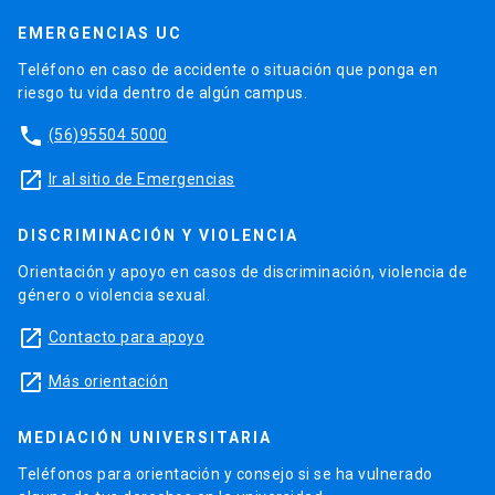
EMERGENCIAS UC
Teléfono en caso de accidente o situación que ponga en
riesgo tu vida dentro de algún campus.
phone
(56)95504 5000
launch
Ir al sitio de Emergencias
DISCRIMINACIÓN Y VIOLENCIA
Orientación y apoyo en casos de discriminación, violencia de
género o violencia sexual.
launch
Contacto para apoyo
launch
Más orientación
MEDIACIÓN UNIVERSITARIA
Teléfonos para orientación y consejo si se ha vulnerado