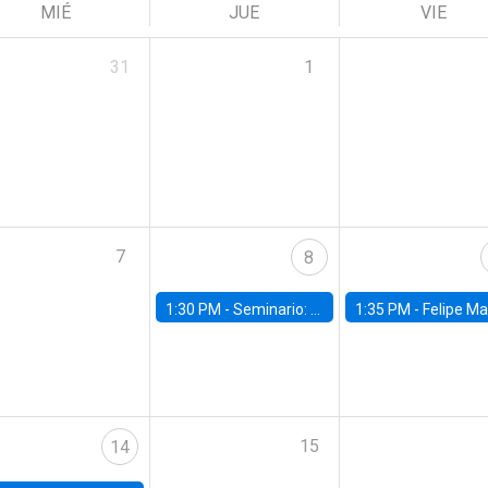
MIÉ
JUE
VIE
31
1
7
8
1:30 PM -
Seminario: “Recuperando la humanidad para progresar en la era de la IA»
1:35 PM -
Felipe Martínez, alumno Doctorado en Ec
15
14