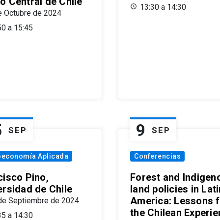
o Central de Chile
13:30 a 14:30
e Octubre de 2024
50 a 15:45
5
9
SEP
SEP
oeconomía Aplicada
Conferencias
cisco Pino,
Forest and Indigen
ersidad de Chile
land policies in Lati
America: Lessons 
de Septiembre de 2024
the Chilean Experi
35 a 14:30