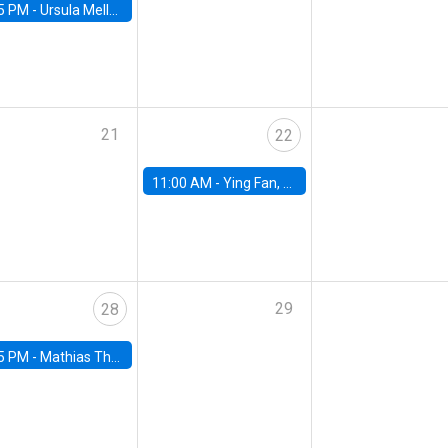
5 PM -
Ursula Mello, Insper - Institute of Education and Research
21
22
11:00 AM -
Ying Fan, University of Michigan
29
28
5 PM -
Mathias Thoenig, University of Lausanne