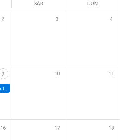
SÁB
DOM
2
3
4
10
11
9
onomía UC
16
17
18