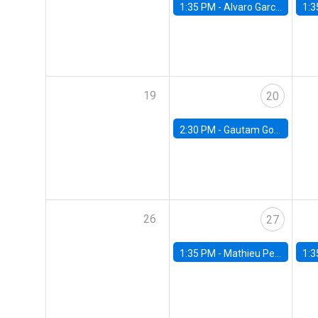
1:35 PM -
Alvaro Garcia-Marin, Universidad de Los Andes
1:3
19
20
2:30 PM -
Gautam Gowrisankaran, Columbia University
26
27
1:35 PM -
Mathieu Pedemonte, IDB
1:3