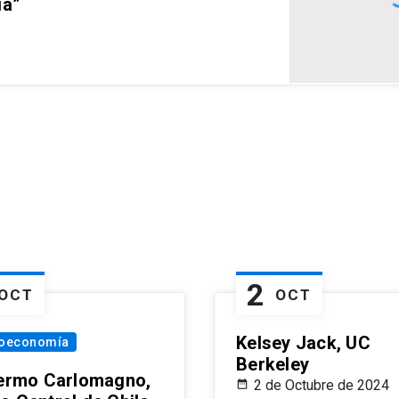
ia”
2
OCT
OCT
Kelsey Jack, UC
oeconomía
Berkeley
lermo Carlomagno,
2 de Octubre de 2024