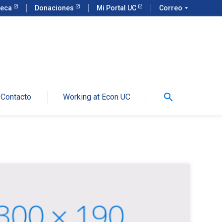
teca
Donaciones
Mi Portal UC
Correo
arrow_drop_down
search
Contacto
Working at Econ UC