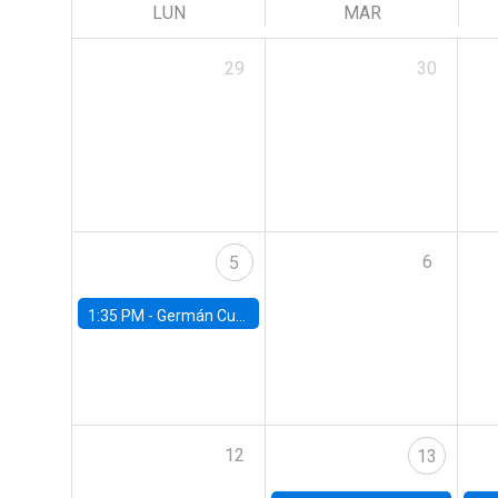
LUN
MAR
29
30
6
5
1:35 PM -
Germán Cubas, University of Houston
12
13