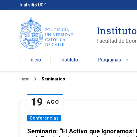
Ir al sitio UC
Institut
Facultad de Eco
Inicio
Instituto
Programas
arrow_drop_down
keyboard_arrow_right
Inicio
Seminarios
19
AGO
Conferencias
Seminario: “El Activo que Ignoramos: