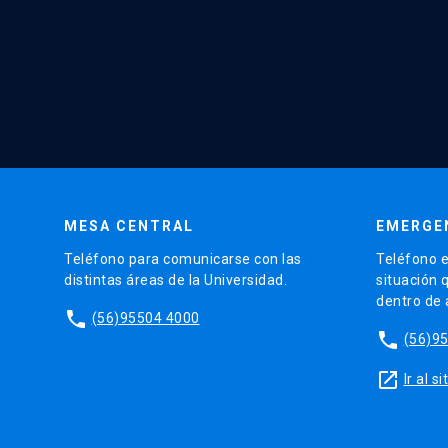
MESA CENTRAL
EMERGE
Teléfono para comunicarse con las
Teléfono e
distintas áreas de la Universidad.
situación 
dentro de
phone
(56)95504 4000
phone
(56)9
launch
Ir al 