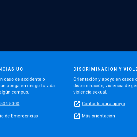
NCIAS UC
DISCRIMINACIÓN Y VIOL
n caso de accidente o
Orientación y apoyo en casos 
que ponga en riesgo tu vida
discriminación, violencia de g
 algún campus.
violencia sexual.
launch
5504 5000
Contacto para apoyo
launch
sitio de Emergencias
Más orientación