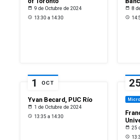
of Toronto
Banc
9 de Octubre de 2024
8 d
13:30 a 14:30
14:
1
2
OCT
Yvan Becard, PUC Río
Micr
1 de Octubre de 2024
Fran
13:35 a 14:30
Univ
25 
13: