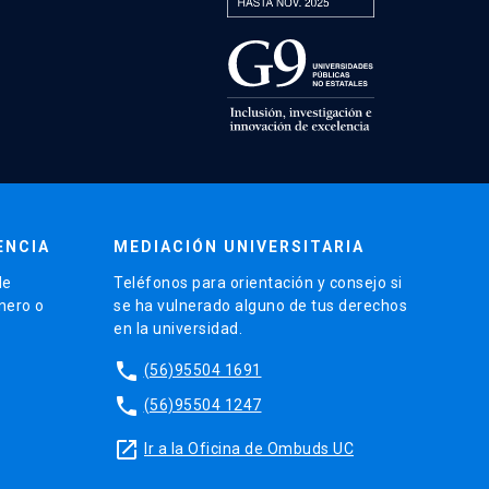
ENCIA
MEDIACIÓN UNIVERSITARIA
de
Teléfonos para orientación y consejo si
énero o
se ha vulnerado alguno de tus derechos
en la universidad.
phone
(56)95504 1691
phone
(56)95504 1247
launch
Ir a la Oficina de Ombuds UC