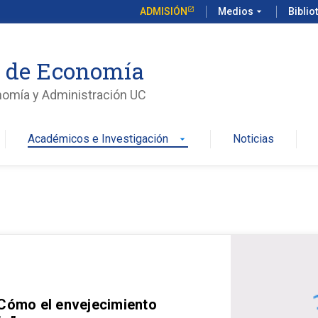
ADMISIÓN
Medios
arrow_drop_down
Biblio
o de Economía
nomía y Administración UC
Académicos e Investigación
Noticias
arrow_drop_down
 Cómo el envejecimiento