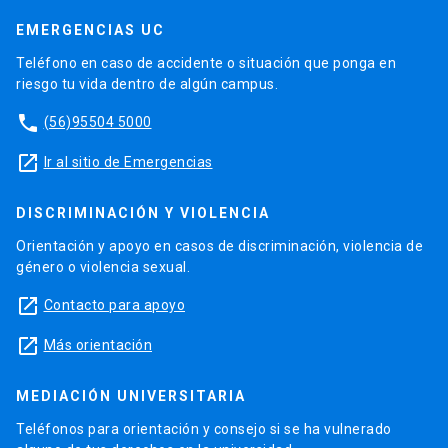
EMERGENCIAS UC
Teléfono en caso de accidente o situación que ponga en
riesgo tu vida dentro de algún campus.
phone
(56)95504 5000
launch
Ir al sitio de Emergencias
DISCRIMINACIÓN Y VIOLENCIA
Orientación y apoyo en casos de discriminación, violencia de
género o violencia sexual.
launch
Contacto para apoyo
launch
Más orientación
MEDIACIÓN UNIVERSITARIA
Teléfonos para orientación y consejo si se ha vulnerado