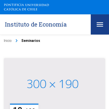
Instituto de Economía
keyboard_arrow_right
Inicio
Seminarios