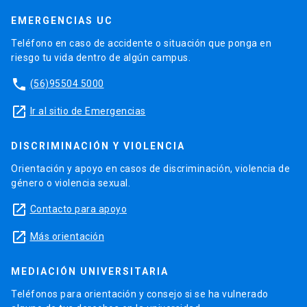
EMERGENCIAS UC
Teléfono en caso de accidente o situación que ponga en
riesgo tu vida dentro de algún campus.
phone
(56)95504 5000
launch
Ir al sitio de Emergencias
DISCRIMINACIÓN Y VIOLENCIA
Orientación y apoyo en casos de discriminación, violencia de
género o violencia sexual.
launch
Contacto para apoyo
launch
Más orientación
MEDIACIÓN UNIVERSITARIA
Teléfonos para orientación y consejo si se ha vulnerado