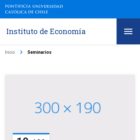
Instituto de Economía
keyboard_arrow_right
Inicio
Seminarios