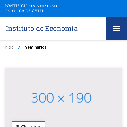
Instituto de Economía
keyboard_arrow_right
Inicio
Seminarios