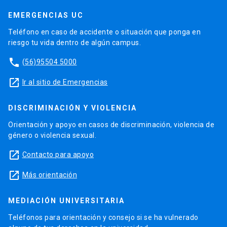
EMERGENCIAS UC
Teléfono en caso de accidente o situación que ponga en
riesgo tu vida dentro de algún campus.
phone
(56)95504 5000
launch
Ir al sitio de Emergencias
DISCRIMINACIÓN Y VIOLENCIA
Orientación y apoyo en casos de discriminación, violencia de
género o violencia sexual.
launch
Contacto para apoyo
launch
Más orientación
MEDIACIÓN UNIVERSITARIA
Teléfonos para orientación y consejo si se ha vulnerado