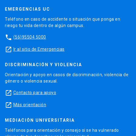
EMERGENCIAS UC
Teléfono en caso de accidente o situación que ponga en
riesgo tu vida dentro de algún campus.
phone
(56)95504 5000
launch
Ir al sitio de Emergencias
DISCRIMINACIÓN Y VIOLENCIA
Orientación y apoyo en casos de discriminación, violencia de
género o violencia sexual.
launch
Contacto para apoyo
launch
Más orientación
MEDIACIÓN UNIVERSITARIA
Teléfonos para orientación y consejo si se ha vulnerado