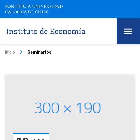
Instituto de Economía
keyboard_arrow_right
Inicio
Seminarios