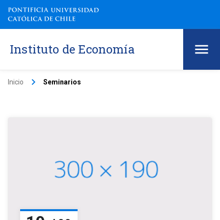
Instituto de Economía
keyboard_arrow_right
Inicio
Seminarios