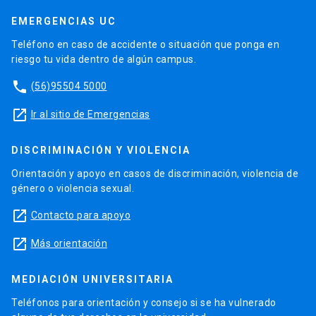
EMERGENCIAS UC
Teléfono en caso de accidente o situación que ponga en
riesgo tu vida dentro de algún campus.
phone
(56)95504 5000
launch
Ir al sitio de Emergencias
DISCRIMINACIÓN Y VIOLENCIA
Orientación y apoyo en casos de discriminación, violencia de
género o violencia sexual.
launch
Contacto para apoyo
launch
Más orientación
MEDIACIÓN UNIVERSITARIA
Teléfonos para orientación y consejo si se ha vulnerado