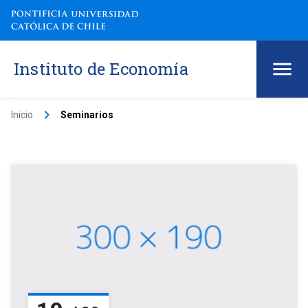
Instituto de Economía
keyboard_arrow_right
Inicio
Seminarios