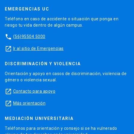
EMERGENCIAS UC
Teléfono en caso de accidente o situación que ponga en
riesgo tu vida dentro de algún campus.
phone
(56)95504 5000
launch
Ir al sitio de Emergencias
DISCRIMINACIÓN Y VIOLENCIA
Orientación y apoyo en casos de discriminación, violencia de
género o violencia sexual.
launch
Contacto para apoyo
launch
Más orientación
MEDIACIÓN UNIVERSITARIA
Teléfonos para orientación y consejo si se ha vulnerado