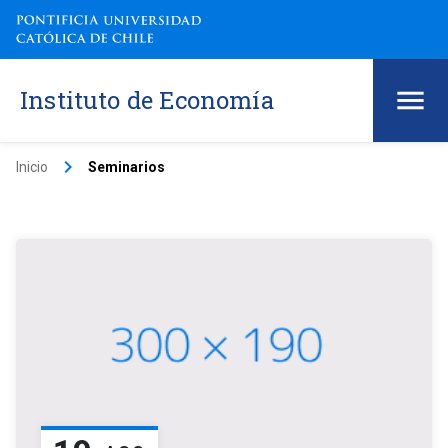
Instituto de Economía
keyboard_arrow_right
Inicio
Seminarios