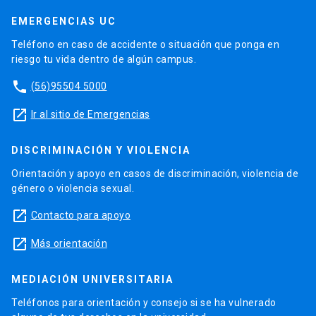
EMERGENCIAS UC
Teléfono en caso de accidente o situación que ponga en
riesgo tu vida dentro de algún campus.
phone
(56)95504 5000
launch
Ir al sitio de Emergencias
DISCRIMINACIÓN Y VIOLENCIA
Orientación y apoyo en casos de discriminación, violencia de
género o violencia sexual.
launch
Contacto para apoyo
launch
Más orientación
MEDIACIÓN UNIVERSITARIA
Teléfonos para orientación y consejo si se ha vulnerado