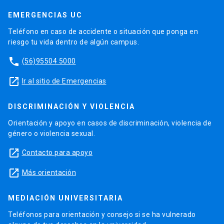
EMERGENCIAS UC
Teléfono en caso de accidente o situación que ponga en
riesgo tu vida dentro de algún campus.
phone
(56)95504 5000
launch
Ir al sitio de Emergencias
DISCRIMINACIÓN Y VIOLENCIA
Orientación y apoyo en casos de discriminación, violencia de
género o violencia sexual.
launch
Contacto para apoyo
launch
Más orientación
MEDIACIÓN UNIVERSITARIA
Teléfonos para orientación y consejo si se ha vulnerado