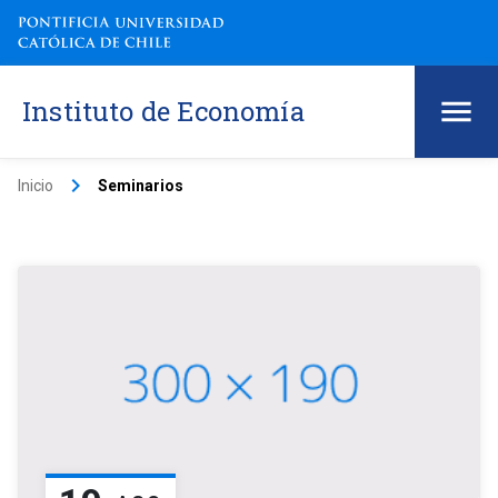
Instituto de Economía
keyboard_arrow_right
Inicio
Seminarios