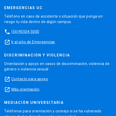
EMERGENCIAS UC
Teléfono en caso de accidente o situación que ponga en
riesgo tu vida dentro de algún campus.
phone
(56)95504 5000
launch
Ir al sitio de Emergencias
DISCRIMINACIÓN Y VIOLENCIA
Orientación y apoyo en casos de discriminación, violencia de
género o violencia sexual.
launch
Contacto para apoyo
launch
Más orientación
MEDIACIÓN UNIVERSITARIA
Teléfonos para orientación y consejo si se ha vulnerado