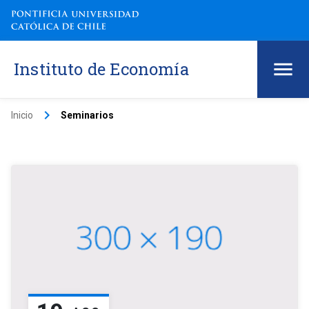
Instituto de Economía
keyboard_arrow_right
Inicio
Seminarios