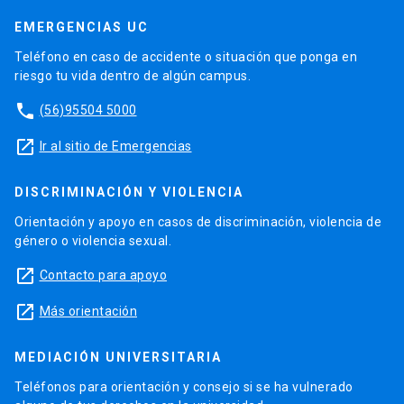
EMERGENCIAS UC
Teléfono en caso de accidente o situación que ponga en
riesgo tu vida dentro de algún campus.
phone
(56)95504 5000
launch
Ir al sitio de Emergencias
DISCRIMINACIÓN Y VIOLENCIA
Orientación y apoyo en casos de discriminación, violencia de
género o violencia sexual.
launch
Contacto para apoyo
launch
Más orientación
MEDIACIÓN UNIVERSITARIA
Teléfonos para orientación y consejo si se ha vulnerado