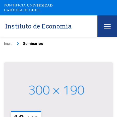
Instituto de Economía
keyboard_arrow_right
Inicio
Seminarios