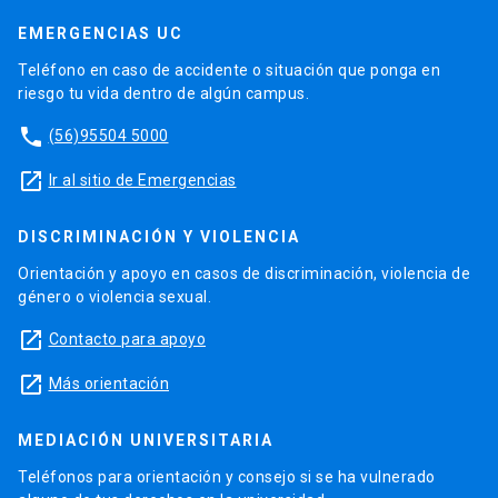
EMERGENCIAS UC
Teléfono en caso de accidente o situación que ponga en
riesgo tu vida dentro de algún campus.
phone
(56)95504 5000
launch
Ir al sitio de Emergencias
DISCRIMINACIÓN Y VIOLENCIA
Orientación y apoyo en casos de discriminación, violencia de
género o violencia sexual.
launch
Contacto para apoyo
launch
Más orientación
MEDIACIÓN UNIVERSITARIA
Teléfonos para orientación y consejo si se ha vulnerado