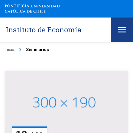
Instituto de Economía
keyboard_arrow_right
Inicio
Seminarios