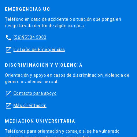
EMERGENCIAS UC
Teléfono en caso de accidente o situación que ponga en
riesgo tu vida dentro de algún campus.
phone
(56)95504 5000
launch
Ir al sitio de Emergencias
DISCRIMINACIÓN Y VIOLENCIA
Orientación y apoyo en casos de discriminación, violencia de
género o violencia sexual.
launch
Contacto para apoyo
launch
Más orientación
MEDIACIÓN UNIVERSITARIA
Teléfonos para orientación y consejo si se ha vulnerado