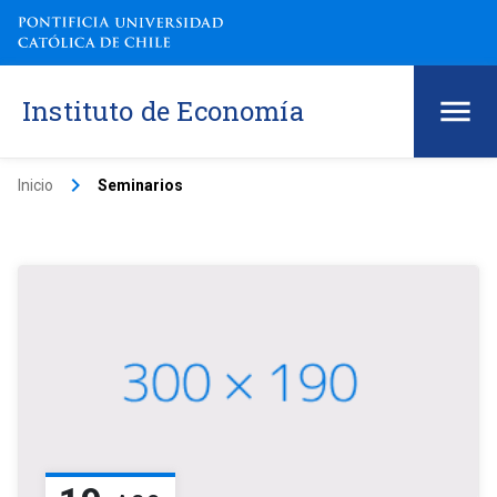
Instituto de Economía
keyboard_arrow_right
Inicio
Seminarios