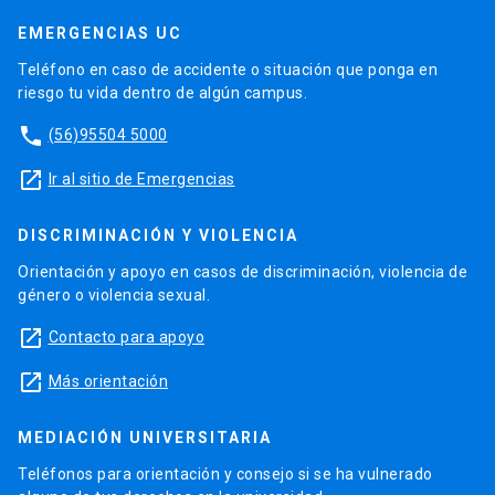
EMERGENCIAS UC
Teléfono en caso de accidente o situación que ponga en
riesgo tu vida dentro de algún campus.
phone
(56)95504 5000
launch
Ir al sitio de Emergencias
DISCRIMINACIÓN Y VIOLENCIA
Orientación y apoyo en casos de discriminación, violencia de
género o violencia sexual.
launch
Contacto para apoyo
launch
Más orientación
MEDIACIÓN UNIVERSITARIA
Teléfonos para orientación y consejo si se ha vulnerado