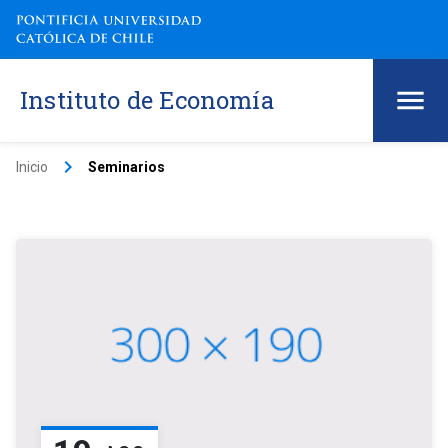
Instituto de Economía
keyboard_arrow_right
Inicio
Seminarios