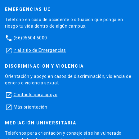
EMERGENCIAS UC
Teléfono en caso de accidente o situación que ponga en
riesgo tu vida dentro de algún campus.
phone
(56)95504 5000
launch
Ir al sitio de Emergencias
DISCRIMINACIÓN Y VIOLENCIA
Orientación y apoyo en casos de discriminación, violencia de
género o violencia sexual.
launch
Contacto para apoyo
launch
Más orientación
MEDIACIÓN UNIVERSITARIA
Teléfonos para orientación y consejo si se ha vulnerado