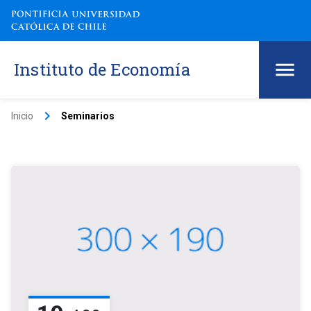
Instituto de Economía
keyboard_arrow_right
Inicio
Seminarios