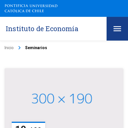
Instituto de Economía
keyboard_arrow_right
Inicio
Seminarios