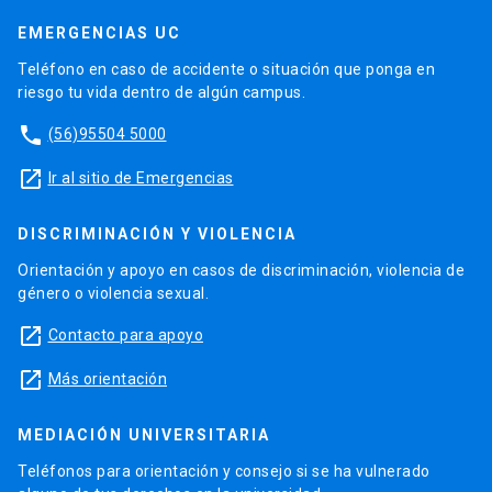
EMERGENCIAS UC
Teléfono en caso de accidente o situación que ponga en
riesgo tu vida dentro de algún campus.
phone
(56)95504 5000
launch
Ir al sitio de Emergencias
DISCRIMINACIÓN Y VIOLENCIA
Orientación y apoyo en casos de discriminación, violencia de
género o violencia sexual.
launch
Contacto para apoyo
launch
Más orientación
MEDIACIÓN UNIVERSITARIA
Teléfonos para orientación y consejo si se ha vulnerado