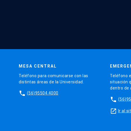
MESA CENTRAL
EMERGE
Teléfono para comunicarse con las
Teléfono e
distintas áreas de la Universidad.
situación 
dentro de
phone
(56)95504 4000
phone
(56)9
launch
Ir al 