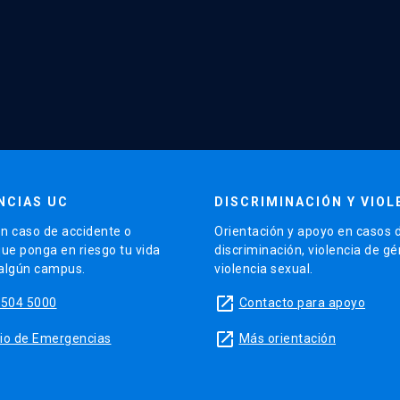
NCIAS UC
DISCRIMINACIÓN Y VIOL
n caso de accidente o
Orientación y apoyo en casos 
que ponga en riesgo tu vida
discriminación, violencia de g
 algún campus.
violencia sexual.
launch
5504 5000
Contacto para apoyo
launch
sitio de Emergencias
Más orientación