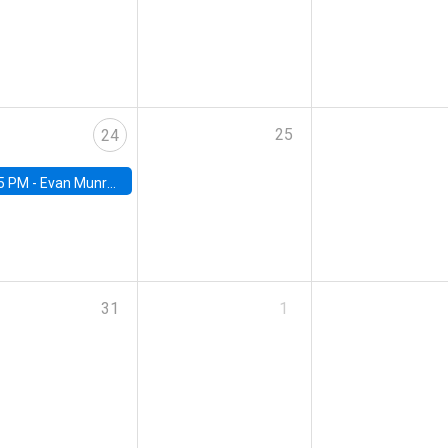
25
24
5 PM -
Evan Munro, Neyman Visiting Assistant Professor in the Department of Statistics at UC Berkeley
31
1