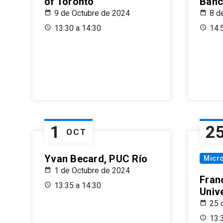
of Toronto
Banc
9 de Octubre de 2024
8 d
13:30 a 14:30
14:
1
2
OCT
Yvan Becard, PUC Río
Micr
1 de Octubre de 2024
Fran
13:35 a 14:30
Univ
25 
13: