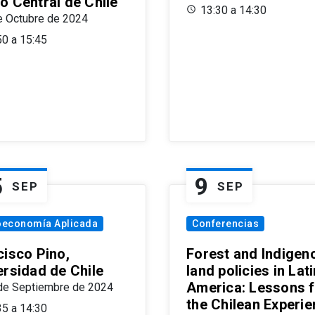
o Central de Chile
13:30 a 14:30
e Octubre de 2024
50 a 15:45
5
9
SEP
SEP
oeconomía Aplicada
Conferencias
cisco Pino,
Forest and Indigen
ersidad de Chile
land policies in Lati
America: Lessons 
de Septiembre de 2024
the Chilean Experi
35 a 14:30