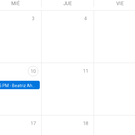
MIÉ
JUE
VIE
3
4
11
10
5 PM -
Beatriz Ahumada, PhD candidate, Universidad de Pittsburgh
17
18