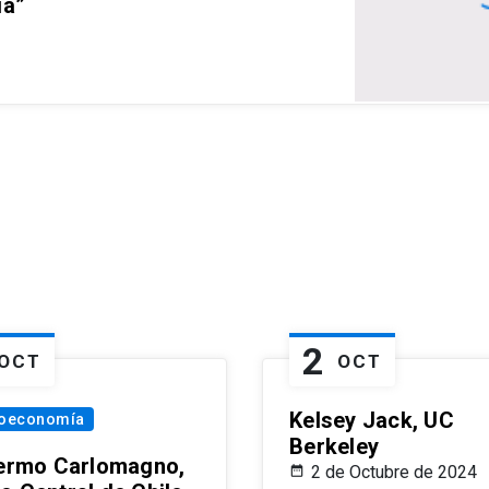
ia”
2
OCT
OCT
Kelsey Jack, UC
oeconomía
Berkeley
lermo Carlomagno,
2 de Octubre de 2024