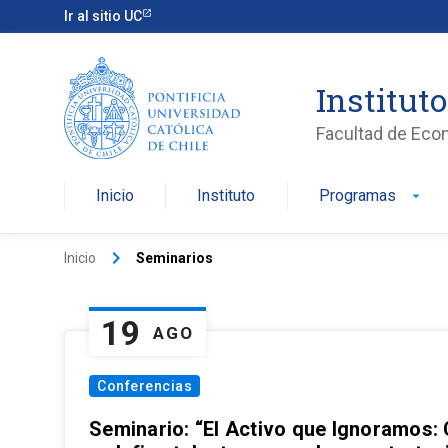
Ir al sitio UC
Institut
Facultad de Eco
Inicio
Instituto
Programas
arrow_drop_down
keyboard_arrow_right
Inicio
Seminarios
19
AGO
Conferencias
Seminario: “El Activo que Ignoramos: