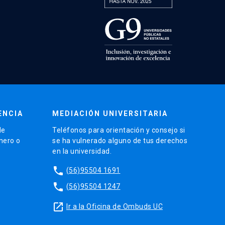
ENCIA
MEDIACIÓN UNIVERSITARIA
de
Teléfonos para orientación y consejo si
énero o
se ha vulnerado alguno de tus derechos
en la universidad.
phone
(56)95504 1691
phone
(56)95504 1247
launch
Ir a la Oficina de Ombuds UC