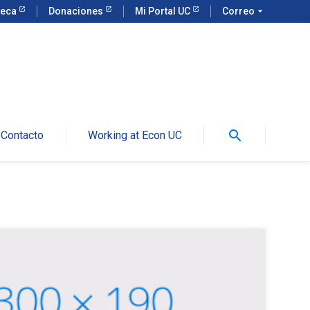
teca
Donaciones
Mi Portal UC
Correo
arrow_drop_down
search
Contacto
Working at Econ UC