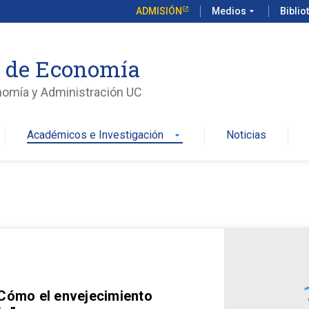
ADMISIÓN
Medios
arrow_drop_down
Biblio
o de Economía
nomía y Administración UC
Académicos e Investigación
Noticias
arrow_drop_down
 Cómo el envejecimiento