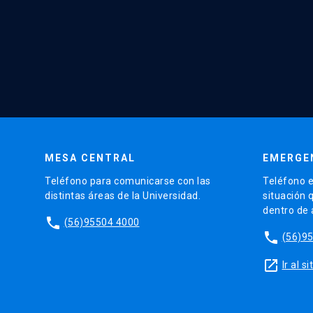
MESA CENTRAL
EMERGE
Teléfono para comunicarse con las
Teléfono e
distintas áreas de la Universidad.
situación 
dentro de
phone
(56)95504 4000
phone
(56)9
launch
Ir al 