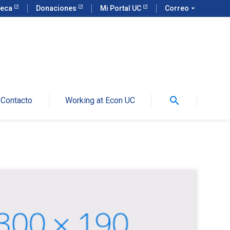
teca
Donaciones
Mi Portal UC
Correo
arrow_drop_down
search
Contacto
Working at Econ UC