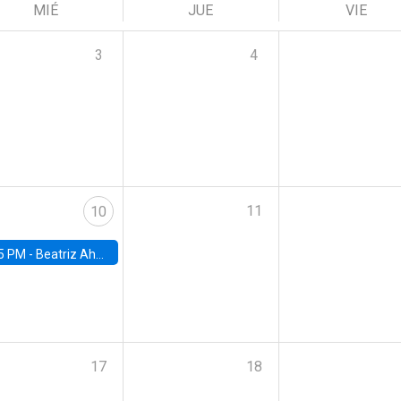
MIÉ
JUE
VIE
3
4
11
10
5 PM -
Beatriz Ahumada, PhD candidate, Universidad de Pittsburgh
17
18