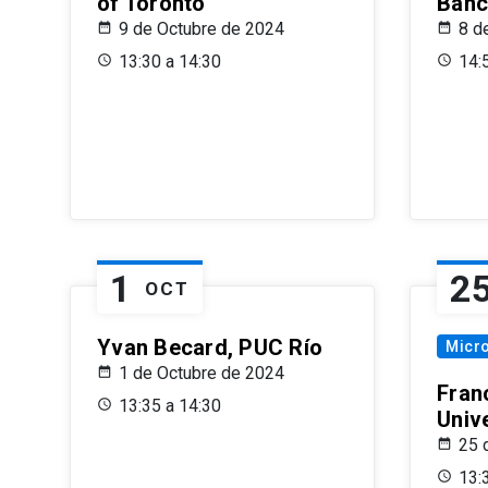
of Toronto
Banc
9 de Octubre de 2024
8 d
13:30 a 14:30
14:
1
2
OCT
Yvan Becard, PUC Río
Micr
1 de Octubre de 2024
Fran
13:35 a 14:30
Univ
25 
13: