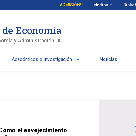
ADMISIÓN
Medios
arrow_drop_down
Biblio
o de Economía
nomía y Administración UC
Académicos e Investigación
Noticias
arrow_drop_down
 Cómo el envejecimiento