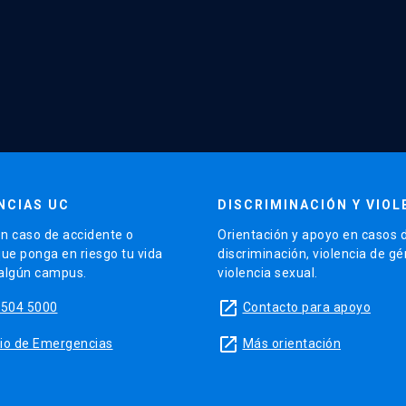
NCIAS UC
DISCRIMINACIÓN Y VIOL
n caso de accidente o
Orientación y apoyo en casos 
que ponga en riesgo tu vida
discriminación, violencia de g
 algún campus.
violencia sexual.
launch
5504 5000
Contacto para apoyo
launch
sitio de Emergencias
Más orientación