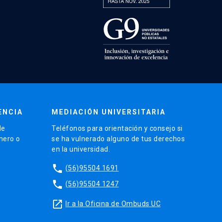
ENCIA
MEDIACIÓN UNIVERSITARIA
de
Teléfonos para orientación y consejo si
énero o
se ha vulnerado alguno de tus derechos
en la universidad.
phone
(56)95504 1691
phone
(56)95504 1247
launch
Ir a la Oficina de Ombuds UC