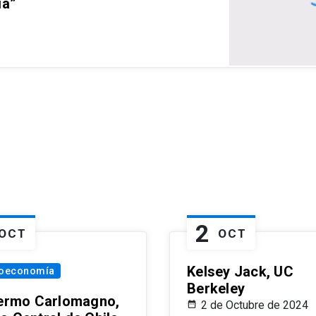
ia”
2
OCT
OCT
Kelsey Jack, UC
oeconomía
Berkeley
lermo Carlomagno,
2 de Octubre de 2024