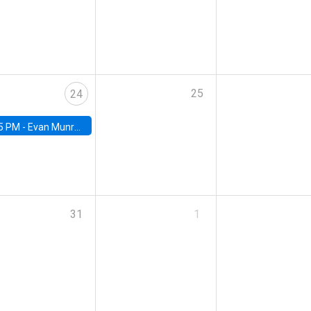
25
24
5 PM -
Evan Munro, Neyman Visiting Assistant Professor in the Department of Statistics at UC Berkeley
31
1