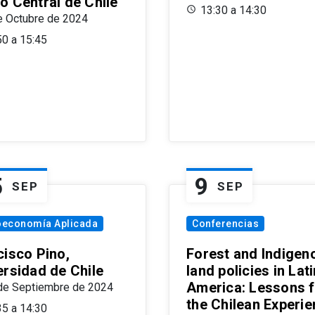
o Central de Chile
13:30 a 14:30
e Octubre de 2024
50 a 15:45
5
9
SEP
SEP
oeconomía Aplicada
Conferencias
cisco Pino,
Forest and Indigen
ersidad de Chile
land policies in Lati
America: Lessons 
de Septiembre de 2024
the Chilean Experi
35 a 14:30