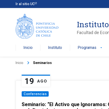
Ir al sitio UC
Institut
Facultad de Eco
Inicio
Instituto
Programas
arrow_drop_down
keyboard_arrow_right
Inicio
Seminarios
19
AGO
Conferencias
Seminario: “El Activo que Ignoramos: