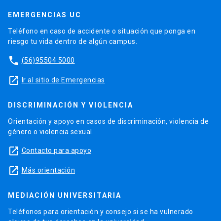
EMERGENCIAS UC
Teléfono en caso de accidente o situación que ponga en
riesgo tu vida dentro de algún campus.
phone
(56)95504 5000
launch
Ir al sitio de Emergencias
DISCRIMINACIÓN Y VIOLENCIA
Orientación y apoyo en casos de discriminación, violencia de
género o violencia sexual.
launch
Contacto para apoyo
launch
Más orientación
MEDIACIÓN UNIVERSITARIA
Teléfonos para orientación y consejo si se ha vulnerado