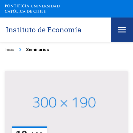
Instituto de Economía
keyboard_arrow_right
Inicio
Seminarios