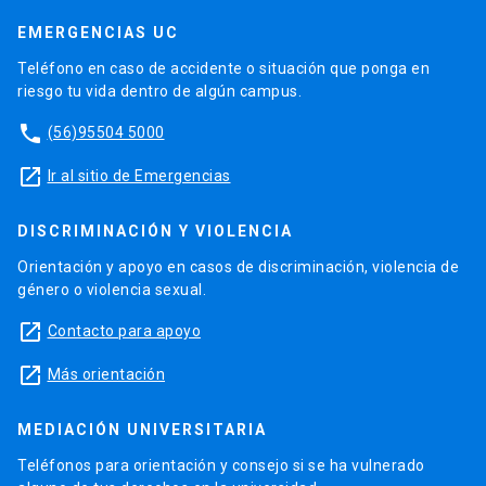
EMERGENCIAS UC
Teléfono en caso de accidente o situación que ponga en
riesgo tu vida dentro de algún campus.
phone
(56)95504 5000
launch
Ir al sitio de Emergencias
DISCRIMINACIÓN Y VIOLENCIA
Orientación y apoyo en casos de discriminación, violencia de
género o violencia sexual.
launch
Contacto para apoyo
launch
Más orientación
MEDIACIÓN UNIVERSITARIA
Teléfonos para orientación y consejo si se ha vulnerado