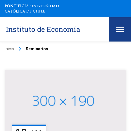
Instituto de Economía
keyboard_arrow_right
Inicio
Seminarios