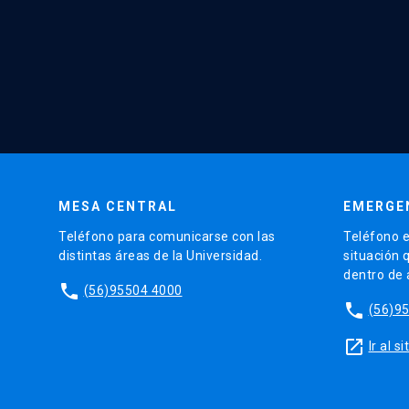
MESA CENTRAL
EMERGE
Teléfono para comunicarse con las
Teléfono e
distintas áreas de la Universidad.
situación 
dentro de
phone
(56)95504 4000
phone
(56)9
launch
Ir al 