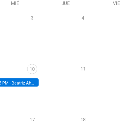
MIÉ
JUE
VIE
3
4
11
10
5 PM -
Beatriz Ahumada, PhD candidate, Universidad de Pittsburgh
17
18