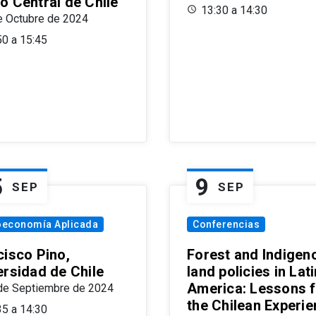
o Central de Chile
13:30 a 14:30
e Octubre de 2024
50 a 15:45
5
9
SEP
SEP
oeconomía Aplicada
Conferencias
cisco Pino,
Forest and Indigen
ersidad de Chile
land policies in Lati
America: Lessons 
de Septiembre de 2024
the Chilean Experi
35 a 14:30