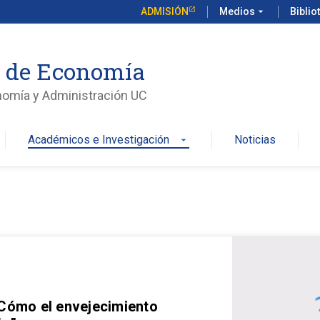
ADMISIÓN
Medios
arrow_drop_down
Biblio
o de Economía
nomía y Administración UC
Académicos e Investigación
Noticias
arrow_drop_down
 Cómo el envejecimiento