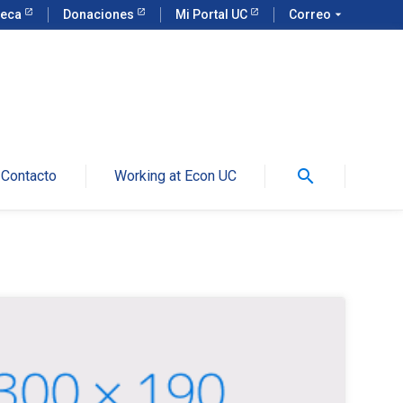
teca
Donaciones
Mi Portal UC
Correo
arrow_drop_down
search
Contacto
Working at Econ UC