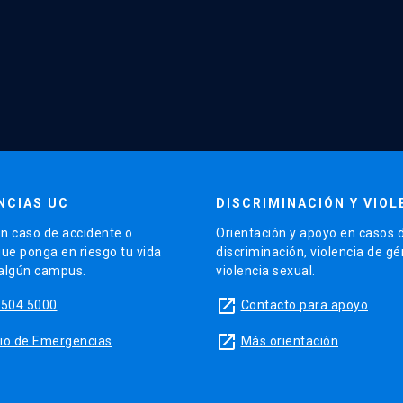
NCIAS UC
DISCRIMINACIÓN Y VIOL
n caso de accidente o
Orientación y apoyo en casos 
que ponga en riesgo tu vida
discriminación, violencia de g
 algún campus.
violencia sexual.
launch
5504 5000
Contacto para apoyo
launch
sitio de Emergencias
Más orientación