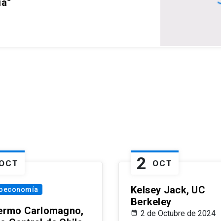
ia”
2
OCT
OCT
Kelsey Jack, UC
oeconomía
Berkeley
lermo Carlomagno,
2 de Octubre de 2024