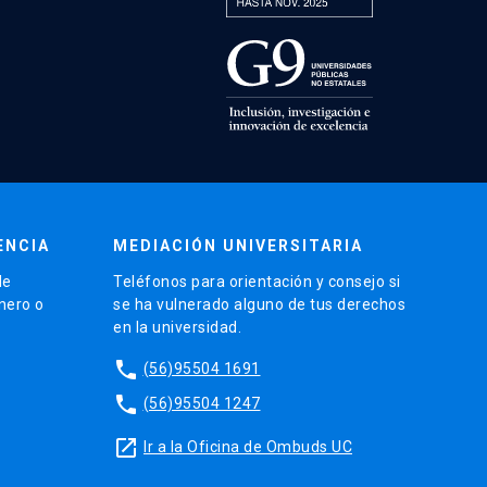
ENCIA
MEDIACIÓN UNIVERSITARIA
de
Teléfonos para orientación y consejo si
énero o
se ha vulnerado alguno de tus derechos
en la universidad.
phone
(56)95504 1691
phone
(56)95504 1247
launch
Ir a la Oficina de Ombuds UC