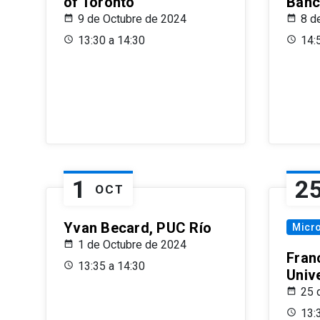
of Toronto
Banc
9 de Octubre de 2024
8 d
13:30 a 14:30
14:
1
2
OCT
Yvan Becard, PUC Río
Micr
1 de Octubre de 2024
Fran
13:35 a 14:30
Univ
25 
13: