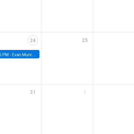
25
24
5 PM -
Evan Munro, Neyman Visiting Assistant Professor in the Department of Statistics at UC Berkeley
31
1