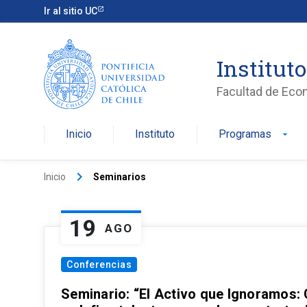
Ir al sitio UC
Institut
Facultad de Eco
Inicio
Instituto
Programas
arrow_drop_down
keyboard_arrow_right
Inicio
Seminarios
19
AGO
Conferencias
Seminario: “El Activo que Ignoramos: