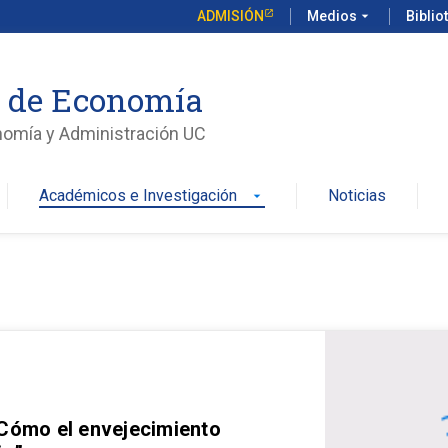
ADMISIÓN
Medios
arrow_drop_down
Biblio
o de Economía
nomía y Administración UC
Académicos e Investigación
Noticias
arrow_drop_down
 Cómo el envejecimiento