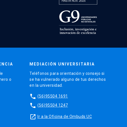
ENCIA
MEDIACIÓN UNIVERSITARIA
de
Teléfonos para orientación y consejo si
énero o
se ha vulnerado alguno de tus derechos
en la universidad.
phone
(56)95504 1691
phone
(56)95504 1247
launch
Ir a la Oficina de Ombuds UC