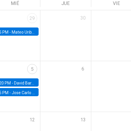
MIÉ
JUE
VIE
30
29
5 PM -
Mateo Uribe-Castro, Universidad de los Andes (Colombia)
6
5
20 PM -
David Bardey, Universidad de los Andes - CEDE
5 PM -
Jose Carlo Bermudez, UC (ME) & World Bank
12
13