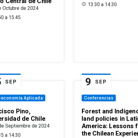
o Central de Chile
13:30 a 14:30
e Octubre de 2024
50 a 15:45
5
9
SEP
SEP
oeconomía Aplicada
Conferencias
cisco Pino,
Forest and Indigen
ersidad de Chile
land policies in Lati
America: Lessons 
de Septiembre de 2024
the Chilean Experi
35 a 14:30