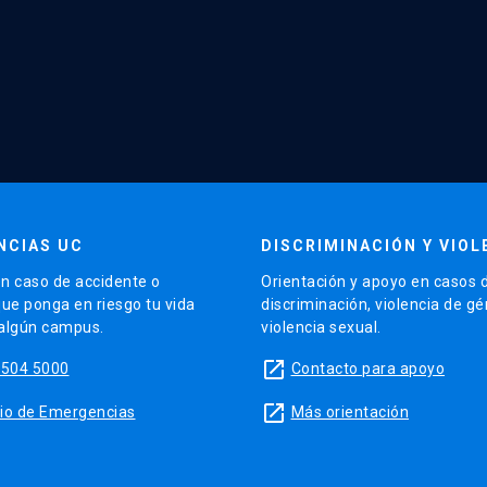
NCIAS UC
DISCRIMINACIÓN Y VIOL
n caso de accidente o
Orientación y apoyo en casos 
que ponga en riesgo tu vida
discriminación, violencia de g
 algún campus.
violencia sexual.
launch
5504 5000
Contacto para apoyo
launch
sitio de Emergencias
Más orientación