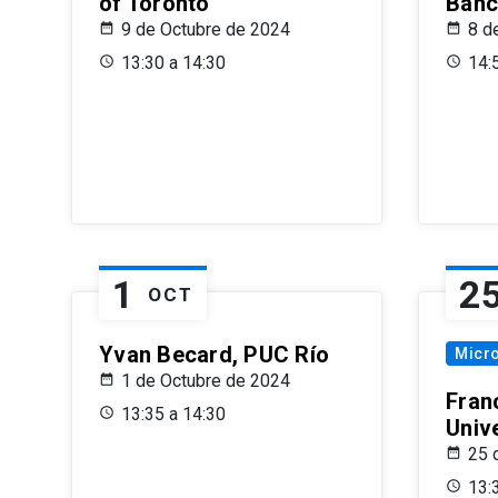
of Toronto
Banc
9 de Octubre de 2024
8 d
13:30 a 14:30
14:
1
2
OCT
Yvan Becard, PUC Río
Micr
1 de Octubre de 2024
Fran
13:35 a 14:30
Univ
25 
13: