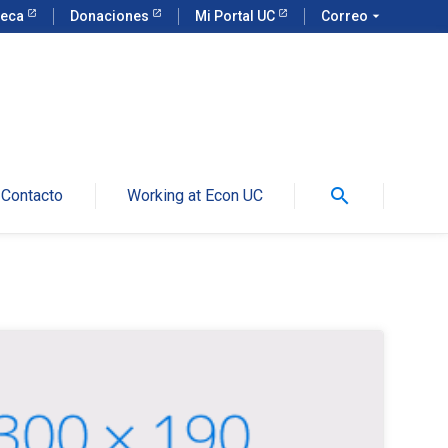
teca
Donaciones
Mi Portal UC
Correo
arrow_drop_down
search
Contacto
Working at Econ UC