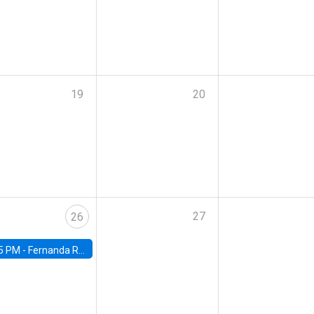
19
20
27
26
5 PM -
Fernanda Rojas Ampuero, University of Wisconsin-Madison