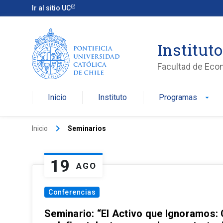
Ir al sitio UC
Institut
Facultad de Eco
Inicio
Instituto
Programas
arrow_drop_down
keyboard_arrow_right
Inicio
Seminarios
19
AGO
Conferencias
Seminario: “El Activo que Ignoramos: