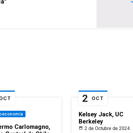
ia”
2
OCT
OCT
Kelsey Jack, UC
oeconomía
Berkeley
lermo Carlomagno,
2 de Octubre de 2024