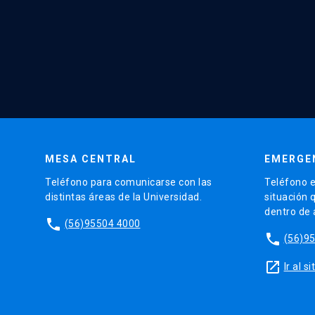
MESA CENTRAL
EMERGE
Teléfono para comunicarse con las
Teléfono e
distintas áreas de la Universidad.
situación 
dentro de
phone
(56)95504 4000
phone
(56)9
launch
Ir al 