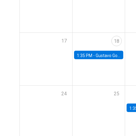
17
18
1:35 PM -
Gustavo González, Banco Central de Chile
24
25
1:3