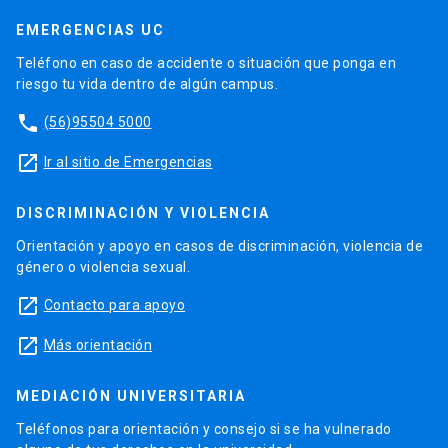
EMERGENCIAS UC
Teléfono en caso de accidente o situación que ponga en
riesgo tu vida dentro de algún campus.
phone
(56)95504 5000
launch
Ir al sitio de Emergencias
DISCRIMINACIÓN Y VIOLENCIA
Orientación y apoyo en casos de discriminación, violencia de
género o violencia sexual.
launch
Contacto para apoyo
launch
Más orientación
MEDIACIÓN UNIVERSITARIA
Teléfonos para orientación y consejo si se ha vulnerado