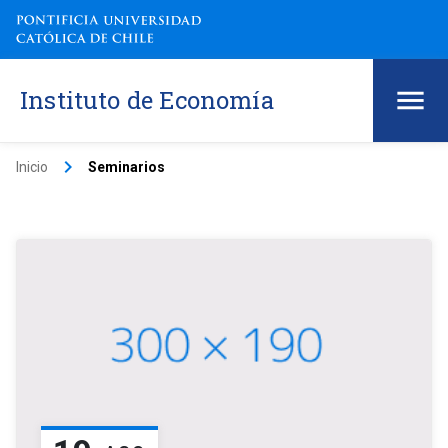
Instituto de Economía
keyboard_arrow_right
Inicio
Seminarios