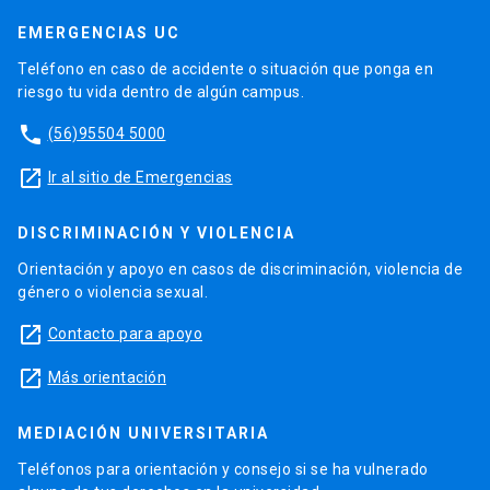
EMERGENCIAS UC
Teléfono en caso de accidente o situación que ponga en
riesgo tu vida dentro de algún campus.
phone
(56)95504 5000
launch
Ir al sitio de Emergencias
DISCRIMINACIÓN Y VIOLENCIA
Orientación y apoyo en casos de discriminación, violencia de
género o violencia sexual.
launch
Contacto para apoyo
launch
Más orientación
MEDIACIÓN UNIVERSITARIA
Teléfonos para orientación y consejo si se ha vulnerado