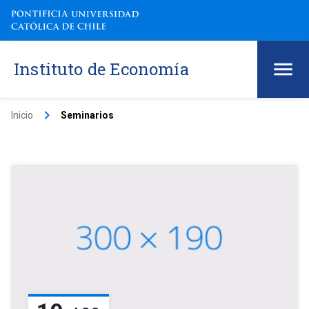
Instituto de Economía
keyboard_arrow_right
Inicio
Seminarios