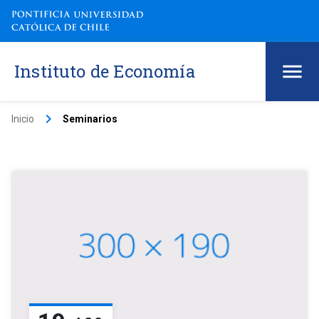
Instituto de Economía
keyboard_arrow_right
Inicio
Seminarios