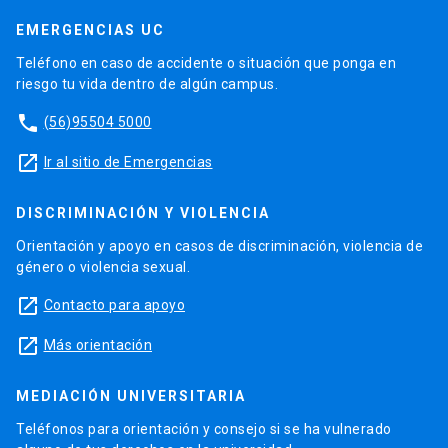
EMERGENCIAS UC
Teléfono en caso de accidente o situación que ponga en
riesgo tu vida dentro de algún campus.
phone
(56)95504 5000
launch
Ir al sitio de Emergencias
DISCRIMINACIÓN Y VIOLENCIA
Orientación y apoyo en casos de discriminación, violencia de
género o violencia sexual.
launch
Contacto para apoyo
launch
Más orientación
MEDIACIÓN UNIVERSITARIA
Teléfonos para orientación y consejo si se ha vulnerado