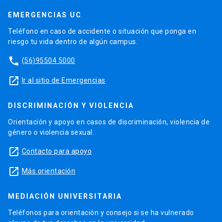
EMERGENCIAS UC
Teléfono en caso de accidente o situación que ponga en
riesgo tu vida dentro de algún campus.
phone
(56)95504 5000
launch
Ir al sitio de Emergencias
DISCRIMINACIÓN Y VIOLENCIA
Orientación y apoyo en casos de discriminación, violencia de
género o violencia sexual.
launch
Contacto para apoyo
launch
Más orientación
MEDIACIÓN UNIVERSITARIA
Teléfonos para orientación y consejo si se ha vulnerado