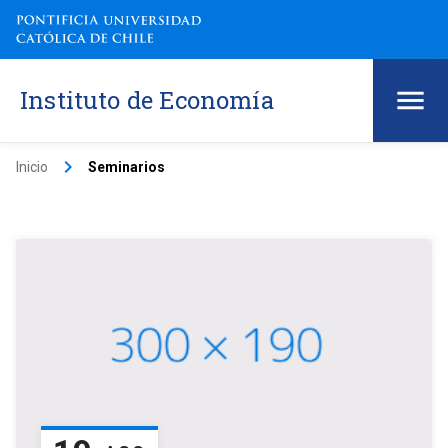
Instituto de Economía
keyboard_arrow_right
Inicio
Seminarios