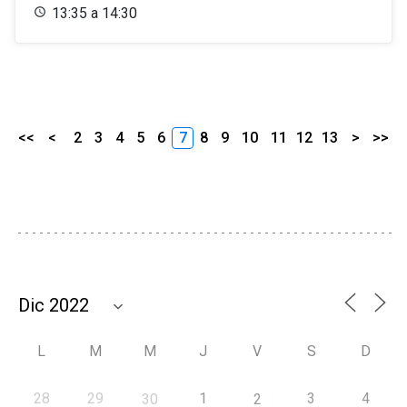
13:35 a 14:30
<<
<
2
3
4
5
6
7
8
9
10
11
12
13
>
>>
L
M
M
J
V
S
D
28
29
1
3
4
30
2