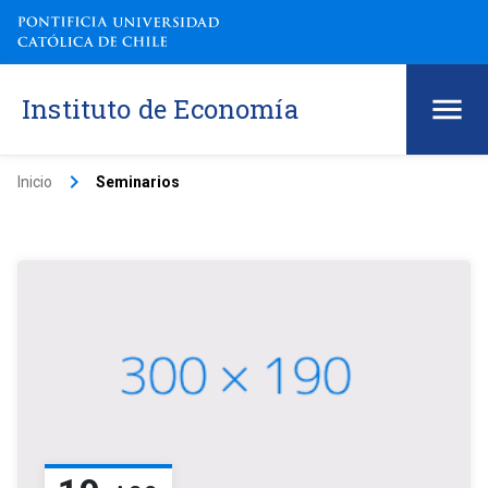
Instituto de Economía
keyboard_arrow_right
Inicio
Seminarios