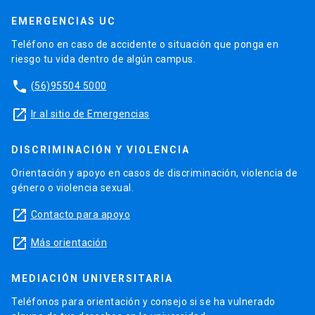
EMERGENCIAS UC
Teléfono en caso de accidente o situación que ponga en
riesgo tu vida dentro de algún campus.
phone
(56)95504 5000
launch
Ir al sitio de Emergencias
DISCRIMINACIÓN Y VIOLENCIA
Orientación y apoyo en casos de discriminación, violencia de
género o violencia sexual.
launch
Contacto para apoyo
launch
Más orientación
MEDIACIÓN UNIVERSITARIA
Teléfonos para orientación y consejo si se ha vulnerado