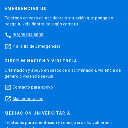
EMERGENCIAS UC
Teléfono en caso de accidente o situación que ponga en
riesgo tu vida dentro de algún campus.
phone
(56)95504 5000
launch
Ir al sitio de Emergencias
DISCRIMINACIÓN Y VIOLENCIA
Orientación y apoyo en casos de discriminación, violencia de
género o violencia sexual.
launch
Contacto para apoyo
launch
Más orientación
MEDIACIÓN UNIVERSITARIA
Teléfonos para orientación y consejo si se ha vulnerado