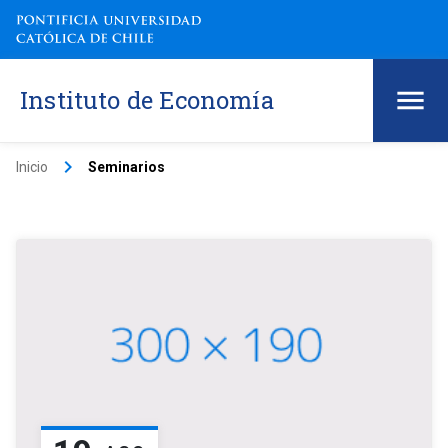
Instituto de Economía
keyboard_arrow_right
Inicio
Seminarios