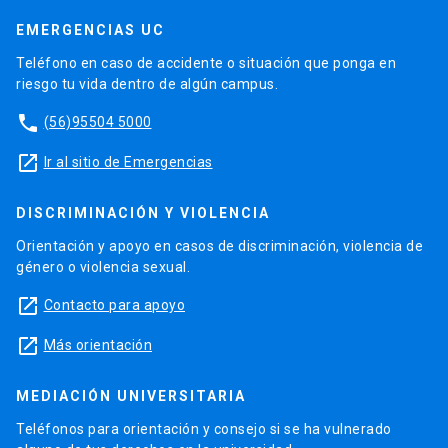
EMERGENCIAS UC
Teléfono en caso de accidente o situación que ponga en
riesgo tu vida dentro de algún campus.
phone
(56)95504 5000
launch
Ir al sitio de Emergencias
DISCRIMINACIÓN Y VIOLENCIA
Orientación y apoyo en casos de discriminación, violencia de
género o violencia sexual.
launch
Contacto para apoyo
launch
Más orientación
MEDIACIÓN UNIVERSITARIA
Teléfonos para orientación y consejo si se ha vulnerado