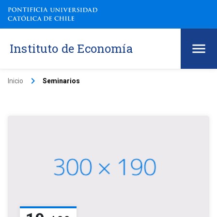
Instituto de Economía
keyboard_arrow_right
Inicio
Seminarios