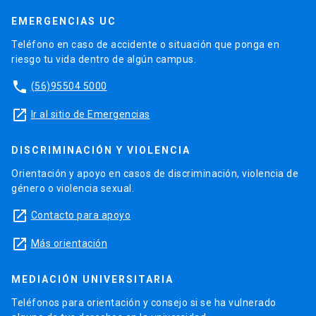
EMERGENCIAS UC
Teléfono en caso de accidente o situación que ponga en
riesgo tu vida dentro de algún campus.
phone
(56)95504 5000
launch
Ir al sitio de Emergencias
DISCRIMINACIÓN Y VIOLENCIA
Orientación y apoyo en casos de discriminación, violencia de
género o violencia sexual.
launch
Contacto para apoyo
launch
Más orientación
MEDIACIÓN UNIVERSITARIA
Teléfonos para orientación y consejo si se ha vulnerado