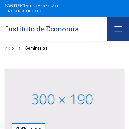
Instituto de Economía
keyboard_arrow_right
Inicio
Seminarios