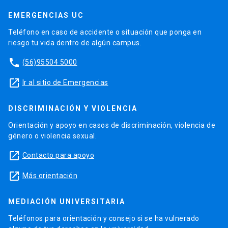
EMERGENCIAS UC
Teléfono en caso de accidente o situación que ponga en
riesgo tu vida dentro de algún campus.
phone
(56)95504 5000
launch
Ir al sitio de Emergencias
DISCRIMINACIÓN Y VIOLENCIA
Orientación y apoyo en casos de discriminación, violencia de
género o violencia sexual.
launch
Contacto para apoyo
launch
Más orientación
MEDIACIÓN UNIVERSITARIA
Teléfonos para orientación y consejo si se ha vulnerado