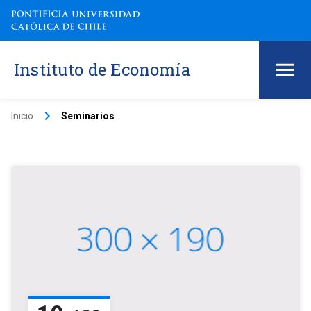
Instituto de Economía
keyboard_arrow_right
Inicio
Seminarios