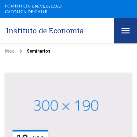
Instituto de Economía
keyboard_arrow_right
Inicio
Seminarios