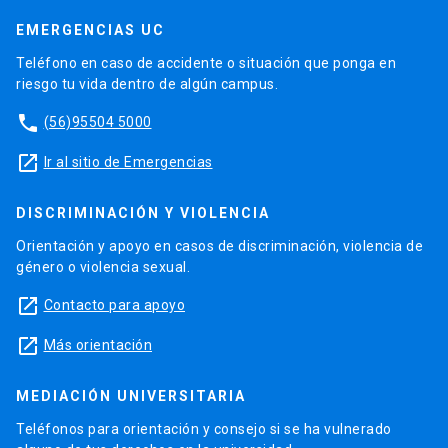
EMERGENCIAS UC
Teléfono en caso de accidente o situación que ponga en
riesgo tu vida dentro de algún campus.
phone
(56)95504 5000
launch
Ir al sitio de Emergencias
DISCRIMINACIÓN Y VIOLENCIA
Orientación y apoyo en casos de discriminación, violencia de
género o violencia sexual.
launch
Contacto para apoyo
launch
Más orientación
MEDIACIÓN UNIVERSITARIA
Teléfonos para orientación y consejo si se ha vulnerado