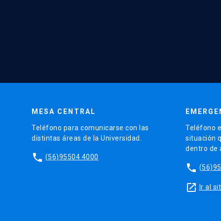
MESA CENTRAL
EMERGE
Teléfono para comunicarse con las
Teléfono e
distintas áreas de la Universidad.
situación 
dentro de
phone
(56)95504 4000
phone
(56)9
launch
Ir al 