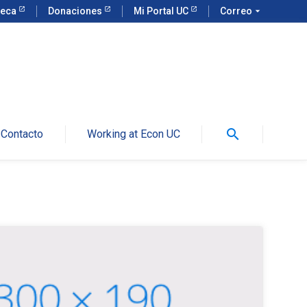
teca
Donaciones
Mi Portal UC
Correo
arrow_drop_down
search
Contacto
Working at Econ UC