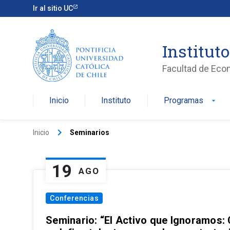
Ir al sitio UC
Institut
Facultad de Eco
Inicio
Instituto
Programas
arrow_drop_down
keyboard_arrow_right
Inicio
Seminarios
19
AGO
Conferencias
Seminario: “El Activo que Ignoramos: