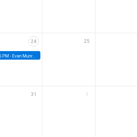
25
24
5 PM -
Evan Munro, Neyman Visiting Assistant Professor in the Department of Statistics at UC Berkeley
31
1