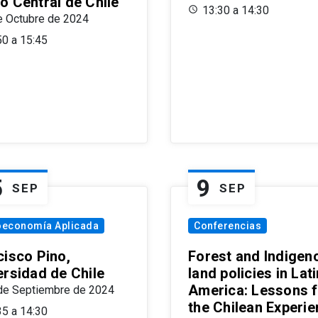
o Central de Chile
13:30 a 14:30
e Octubre de 2024
50 a 15:45
5
9
SEP
SEP
oeconomía Aplicada
Conferencias
cisco Pino,
Forest and Indigen
ersidad de Chile
land policies in Lati
America: Lessons 
de Septiembre de 2024
the Chilean Experi
35 a 14:30