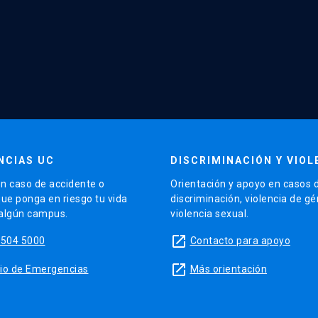
NCIAS UC
DISCRIMINACIÓN Y VIOL
n caso de accidente o
Orientación y apoyo en casos 
que ponga en riesgo tu vida
discriminación, violencia de g
 algún campus.
violencia sexual.
launch
5504 5000
Contacto para apoyo
launch
sitio de Emergencias
Más orientación