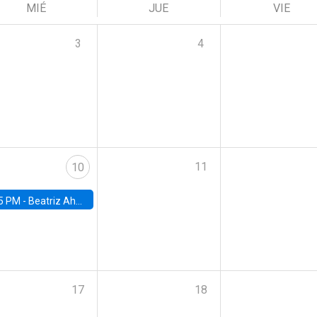
MIÉ
JUE
VIE
3
4
11
10
5 PM -
Beatriz Ahumada, PhD candidate, Universidad de Pittsburgh
17
18