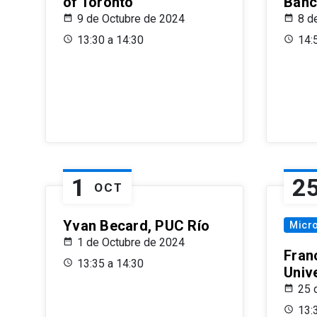
of Toronto
Banc
9 de Octubre de 2024
8 d
13:30 a 14:30
14:
1
2
OCT
Yvan Becard, PUC Río
Micr
1 de Octubre de 2024
Fran
13:35 a 14:30
Univ
25 
13: