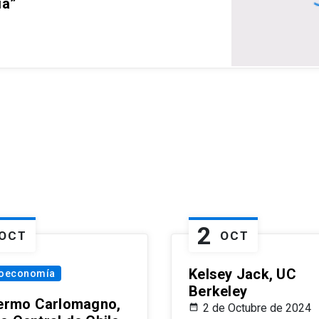
ia”
2
OCT
OCT
Kelsey Jack, UC
oeconomía
Berkeley
lermo Carlomagno,
2 de Octubre de 2024