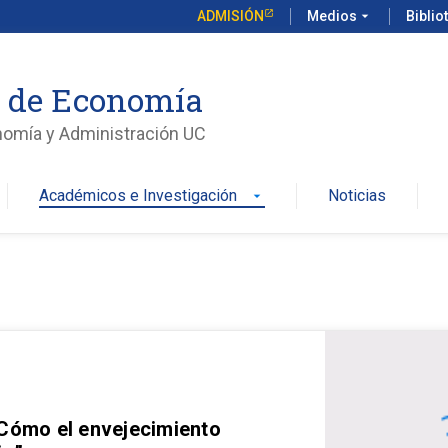
ADMISIÓN
Medios
arrow_drop_down
Biblio
o de Economía
nomía y Administración UC
Académicos e Investigación
Noticias
arrow_drop_down
 Cómo el envejecimiento