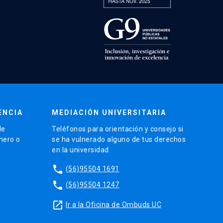
ENCIA
MEDIACIÓN UNIVERSITARIA
de
Teléfonos para orientación y consejo si
énero o
se ha vulnerado alguno de tus derechos
en la universidad.
phone
(56)95504 1691
phone
(56)95504 1247
launch
Ir a la Oficina de Ombuds UC