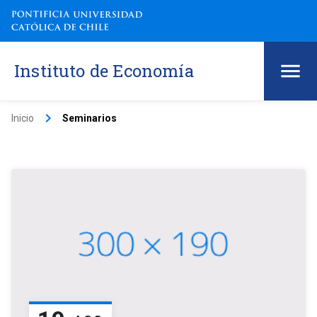
Instituto de Economía
keyboard_arrow_right
Inicio
Seminarios