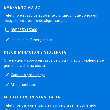
EMERGENCIAS UC
Teléfono en caso de accidente o situación que ponga en
riesgo tu vida dentro de algún campus.
phone
(56)95504 5000
launch
Ir al sitio de Emergencias
DISCRIMINACIÓN Y VIOLENCIA
Orientación y apoyo en casos de discriminación, violencia de
género o violencia sexual.
launch
Contacto para apoyo
launch
Más orientación
MEDIACIÓN UNIVERSITARIA
Teléfonos para orientación y consejo si se ha vulnerado