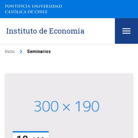
Instituto de Economía
keyboard_arrow_right
Inicio
Seminarios