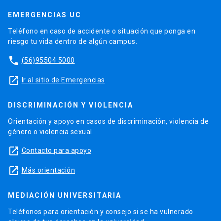
EMERGENCIAS UC
Teléfono en caso de accidente o situación que ponga en
riesgo tu vida dentro de algún campus.
phone
(56)95504 5000
launch
Ir al sitio de Emergencias
DISCRIMINACIÓN Y VIOLENCIA
Orientación y apoyo en casos de discriminación, violencia de
género o violencia sexual.
launch
Contacto para apoyo
launch
Más orientación
MEDIACIÓN UNIVERSITARIA
Teléfonos para orientación y consejo si se ha vulnerado