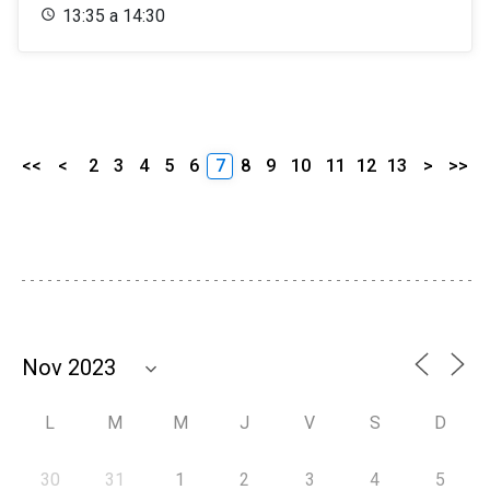
13:35 a 14:30
<<
<
2
3
4
5
6
7
8
9
10
11
12
13
>
>>
L
M
M
J
V
S
D
30
31
1
2
3
4
5