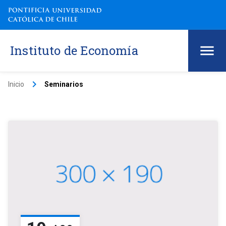
Instituto de Economía
keyboard_arrow_right
Inicio
Seminarios