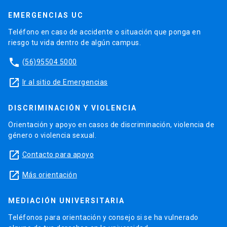
EMERGENCIAS UC
Teléfono en caso de accidente o situación que ponga en
riesgo tu vida dentro de algún campus.
phone
(56)95504 5000
launch
Ir al sitio de Emergencias
DISCRIMINACIÓN Y VIOLENCIA
Orientación y apoyo en casos de discriminación, violencia de
género o violencia sexual.
launch
Contacto para apoyo
launch
Más orientación
MEDIACIÓN UNIVERSITARIA
Teléfonos para orientación y consejo si se ha vulnerado