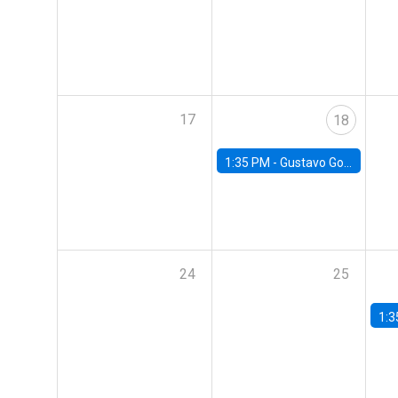
17
18
1:35 PM -
Gustavo González, Banco Central de Chile
24
25
1:3