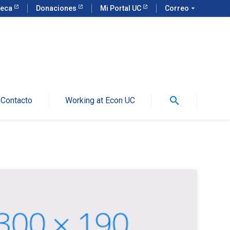
teca
Donaciones
Mi Portal UC
Correo
arrow_drop_down
search
Contacto
Working at Econ UC