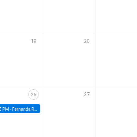
19
20
27
26
5 PM -
Fernanda Rojas Ampuero, University of Wisconsin-Madison