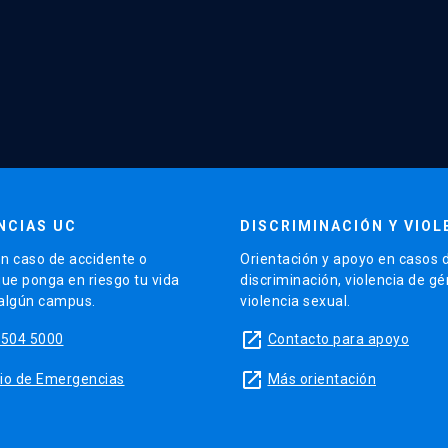
NCIAS UC
DISCRIMINACIÓN Y VIOL
n caso de accidente o
Orientación y apoyo en casos 
que ponga en riesgo tu vida
discriminación, violencia de g
 algún campus.
violencia sexual.
launch
5504 5000
Contacto para apoyo
launch
sitio de Emergencias
Más orientación