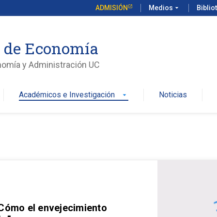
ADMISIÓN
Medios
arrow_drop_down
Biblio
o de Economía
nomía y Administración UC
Académicos e Investigación
Noticias
arrow_drop_down
 Cómo el envejecimiento