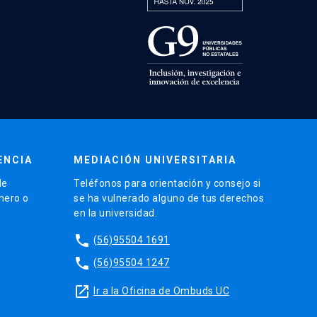
ENCIA
MEDIACIÓN UNIVERSITARIA
de
Teléfonos para orientación y consejo si
énero o
se ha vulnerado alguno de tus derechos
en la universidad.
phone
(56)95504 1691
phone
(56)95504 1247
launch
Ir a la Oficina de Ombuds UC