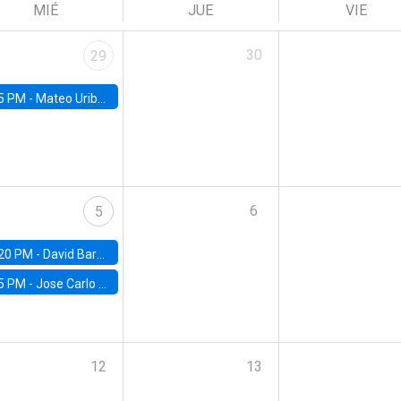
MIÉ
JUE
VIE
30
29
5 PM -
Mateo Uribe-Castro, Universidad de los Andes (Colombia)
6
5
20 PM -
David Bardey, Universidad de los Andes - CEDE
5 PM -
Jose Carlo Bermudez, UC (ME) & World Bank
12
13