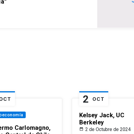
ia”
2
OCT
OCT
Kelsey Jack, UC
oeconomía
Berkeley
lermo Carlomagno,
2 de Octubre de 2024