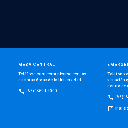
MESA CENTRAL
EMERGE
Teléfono para comunicarse con las
Teléfono e
distintas áreas de la Universidad.
situación 
dentro de
phone
(56)95504 4000
phone
(56)9
launch
Ir al 