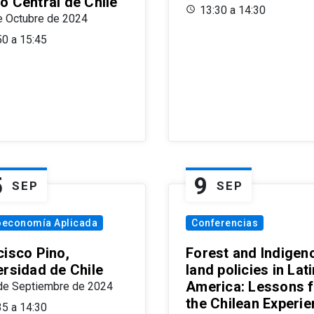
o Central de Chile
13:30 a 14:30
e Octubre de 2024
50 a 15:45
5
9
SEP
SEP
oeconomía Aplicada
Conferencias
cisco Pino,
Forest and Indigen
ersidad de Chile
land policies in Lati
America: Lessons 
de Septiembre de 2024
the Chilean Experi
35 a 14:30