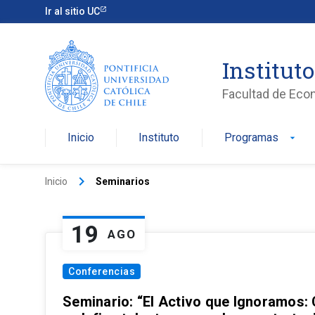
Ir al sitio UC
Institut
Facultad de Eco
Inicio
Instituto
Programas
arrow_drop_down
keyboard_arrow_right
Inicio
Seminarios
19
AGO
Conferencias
Seminario: “El Activo que Ignoramos: