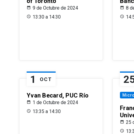
of Toronto
Banc
9 de Octubre de 2024
8 d
13:30 a 14:30
14:
1
2
OCT
Yvan Becard, PUC Río
Micr
1 de Octubre de 2024
Fran
13:35 a 14:30
Univ
25 
13: