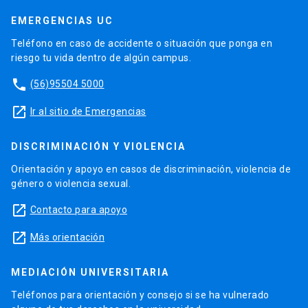
EMERGENCIAS UC
Teléfono en caso de accidente o situación que ponga en
riesgo tu vida dentro de algún campus.
phone
(56)95504 5000
launch
Ir al sitio de Emergencias
DISCRIMINACIÓN Y VIOLENCIA
Orientación y apoyo en casos de discriminación, violencia de
género o violencia sexual.
launch
Contacto para apoyo
launch
Más orientación
MEDIACIÓN UNIVERSITARIA
Teléfonos para orientación y consejo si se ha vulnerado