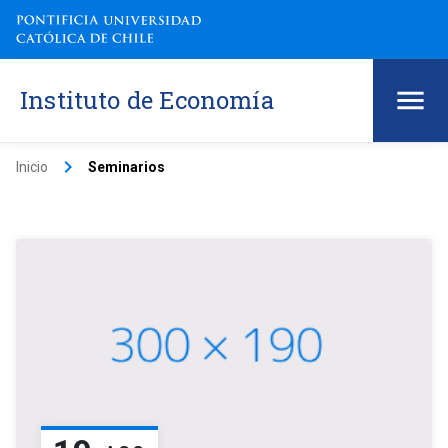
Instituto de Economía
keyboard_arrow_right
Inicio
Seminarios