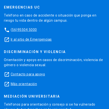
EMERGENCIAS UC
Teléfono en caso de accidente o situación que ponga en
riesgo tu vida dentro de algún campus.
phone
(56)95504 5000
launch
Ir al sitio de Emergencias
DISCRIMINACIÓN Y VIOLENCIA
Orientación y apoyo en casos de discriminación, violencia de
género o violencia sexual.
launch
Contacto para apoyo
launch
Más orientación
MEDIACIÓN UNIVERSITARIA
Teléfonos para orientación y consejo si se ha vulnerado