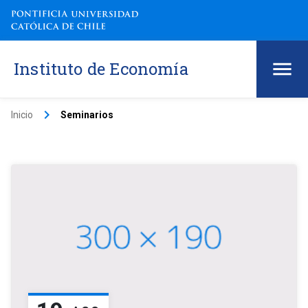
Instituto de Economía
keyboard_arrow_right
Inicio
Seminarios