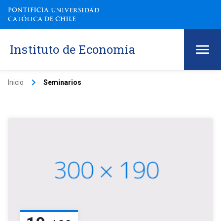
Instituto de Economía
keyboard_arrow_right
Inicio
Seminarios