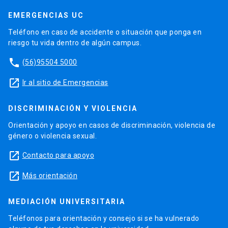
EMERGENCIAS UC
Teléfono en caso de accidente o situación que ponga en
riesgo tu vida dentro de algún campus.
phone
(56)95504 5000
launch
Ir al sitio de Emergencias
DISCRIMINACIÓN Y VIOLENCIA
Orientación y apoyo en casos de discriminación, violencia de
género o violencia sexual.
launch
Contacto para apoyo
launch
Más orientación
MEDIACIÓN UNIVERSITARIA
Teléfonos para orientación y consejo si se ha vulnerado