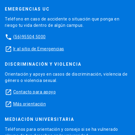
EMERGENCIAS UC
Teléfono en caso de accidente o situación que ponga en
riesgo tu vida dentro de algún campus.
phone
(56)95504 5000
launch
Ir al sitio de Emergencias
DISCRIMINACIÓN Y VIOLENCIA
Orientación y apoyo en casos de discriminación, violencia de
género o violencia sexual.
launch
Contacto para apoyo
launch
Más orientación
MEDIACIÓN UNIVERSITARIA
Teléfonos para orientación y consejo si se ha vulnerado