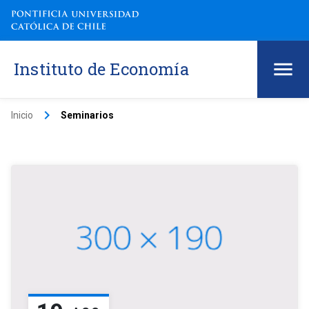
Instituto de Economía
keyboard_arrow_right
Inicio
Seminarios