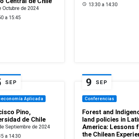
o Central de Chile
13:30 a 14:30
e Octubre de 2024
50 a 15:45
5
9
SEP
SEP
oeconomía Aplicada
Conferencias
cisco Pino,
Forest and Indigen
ersidad de Chile
land policies in Lati
America: Lessons 
de Septiembre de 2024
the Chilean Experi
35 a 14:30