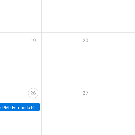
19
20
27
26
5 PM -
Fernanda Rojas Ampuero, University of Wisconsin-Madison