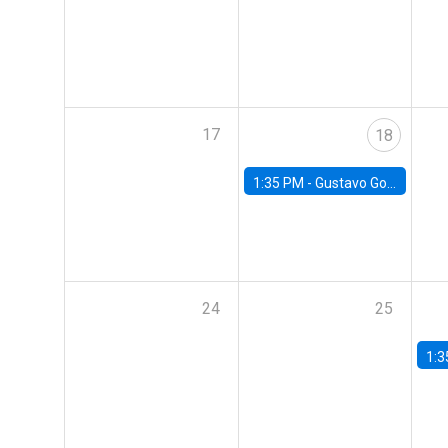
17
18
1:35 PM -
Gustavo González, Banco Central de Chile
24
25
1:3