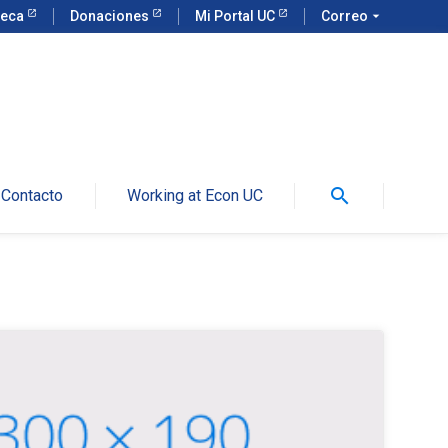
teca
Donaciones
Mi Portal UC
Correo
arrow_drop_down
search
Contacto
Working at Econ UC