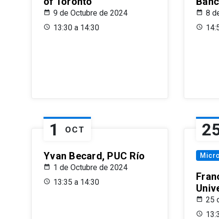
of Toronto
Banc
9 de Octubre de 2024
8 d
13:30 a 14:30
14:
1
2
OCT
Yvan Becard, PUC Río
Micr
1 de Octubre de 2024
Fran
13:35 a 14:30
Univ
25 
13: