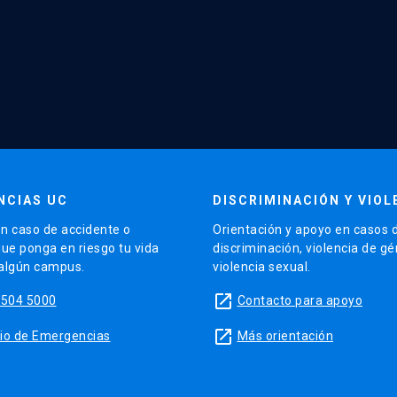
NCIAS UC
DISCRIMINACIÓN Y VIOL
n caso de accidente o
Orientación y apoyo en casos 
que ponga en riesgo tu vida
discriminación, violencia de g
 algún campus.
violencia sexual.
launch
5504 5000
Contacto para apoyo
launch
sitio de Emergencias
Más orientación