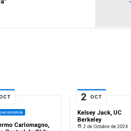
ia”
2
OCT
OCT
Kelsey Jack, UC
oeconomía
Berkeley
lermo Carlomagno,
2 de Octubre de 2024