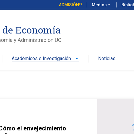
ADMISIÓN
Medios
arrow_drop_down
Biblio
o de Economía
nomía y Administración UC
Académicos e Investigación
Noticias
arrow_drop_down
 Cómo el envejecimiento