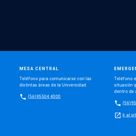
MESA CENTRAL
EMERGE
Teléfono para comunicarse con las
Teléfono e
distintas áreas de la Universidad.
situación 
dentro de
phone
(56)95504 4000
phone
(56)9
launch
Ir al 