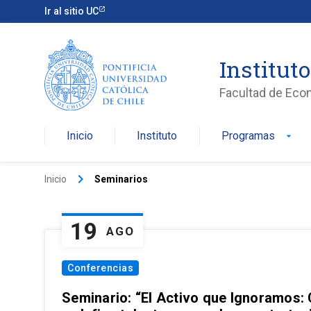
Ir al sitio UC
Institut
Facultad de Eco
Inicio
Instituto
Programas
arrow_drop_down
keyboard_arrow_right
Inicio
Seminarios
19
AGO
Conferencias
Seminario: “El Activo que Ignoramos: