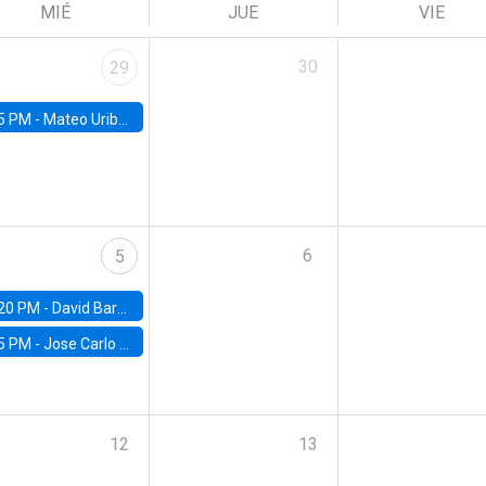
MIÉ
JUE
VIE
30
29
5 PM -
Mateo Uribe-Castro, Universidad de los Andes (Colombia)
6
5
20 PM -
David Bardey, Universidad de los Andes - CEDE
5 PM -
Jose Carlo Bermudez, UC (ME) & World Bank
12
13