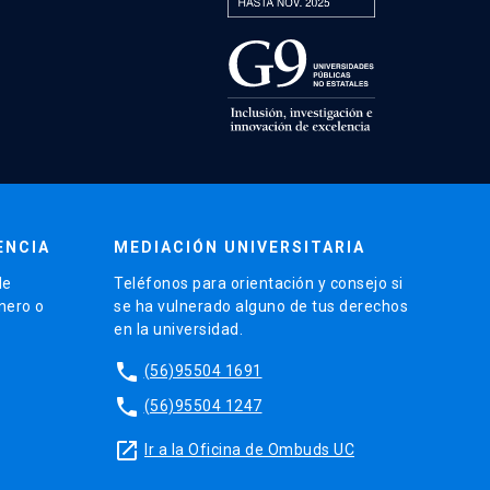
ENCIA
MEDIACIÓN UNIVERSITARIA
de
Teléfonos para orientación y consejo si
énero o
se ha vulnerado alguno de tus derechos
en la universidad.
phone
(56)95504 1691
phone
(56)95504 1247
launch
Ir a la Oficina de Ombuds UC