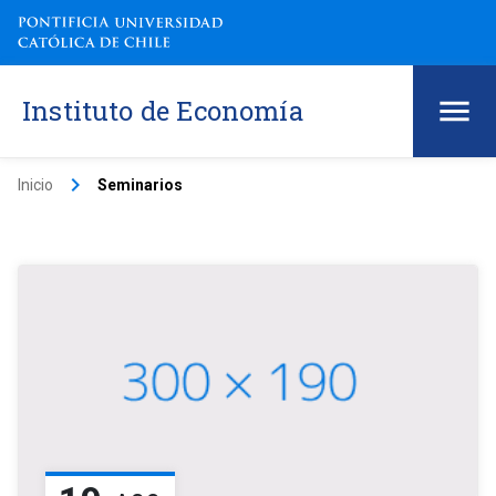
Instituto de Economía
keyboard_arrow_right
Inicio
Seminarios