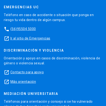
EMERGENCIAS UC
Teléfono en caso de accidente o situación que ponga en
riesgo tu vida dentro de algún campus.
phone
(56)95504 5000
launch
Ir al sitio de Emergencias
DISCRIMINACIÓN Y VIOLENCIA
Orientación y apoyo en casos de discriminación, violencia de
género o violencia sexual.
launch
Contacto para apoyo
launch
Más orientación
MEDIACIÓN UNIVERSITARIA
Teléfonos para orientación y consejo si se ha vulnerado