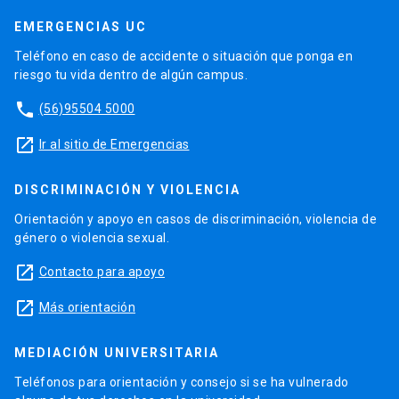
EMERGENCIAS UC
Teléfono en caso de accidente o situación que ponga en
riesgo tu vida dentro de algún campus.
phone
(56)95504 5000
launch
Ir al sitio de Emergencias
DISCRIMINACIÓN Y VIOLENCIA
Orientación y apoyo en casos de discriminación, violencia de
género o violencia sexual.
launch
Contacto para apoyo
launch
Más orientación
MEDIACIÓN UNIVERSITARIA
Teléfonos para orientación y consejo si se ha vulnerado