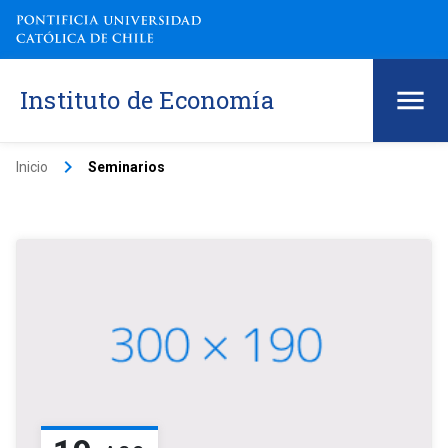
Instituto de Economía
keyboard_arrow_right
Inicio
Seminarios