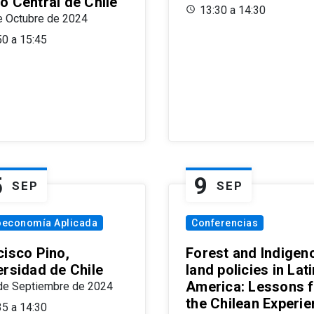
o Central de Chile
13:30 a 14:30
e Octubre de 2024
50 a 15:45
5
9
SEP
SEP
oeconomía Aplicada
Conferencias
cisco Pino,
Forest and Indigen
ersidad de Chile
land policies in Lati
America: Lessons 
de Septiembre de 2024
the Chilean Experi
35 a 14:30