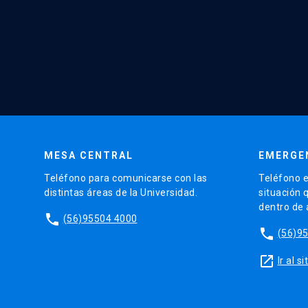
MESA CENTRAL
EMERGE
Teléfono para comunicarse con las
Teléfono e
distintas áreas de la Universidad.
situación 
dentro de
phone
(56)95504 4000
phone
(56)9
launch
Ir al 