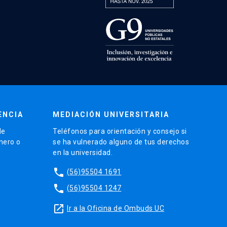
ENCIA
MEDIACIÓN UNIVERSITARIA
de
Teléfonos para orientación y consejo si
énero o
se ha vulnerado alguno de tus derechos
en la universidad.
phone
(56)95504 1691
phone
(56)95504 1247
launch
Ir a la Oficina de Ombuds UC