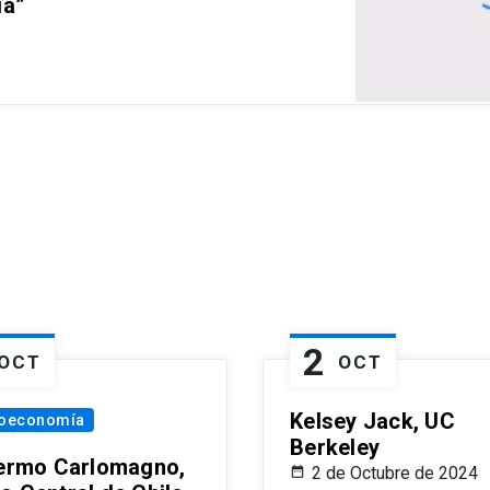
ia”
2
OCT
OCT
Kelsey Jack, UC
oeconomía
Berkeley
lermo Carlomagno,
2 de Octubre de 2024