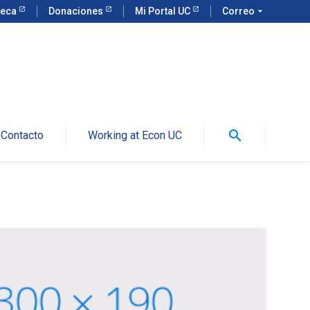
teca
Donaciones
Mi Portal UC
Correo
arrow_drop_down
search
Contacto
Working at Econ UC