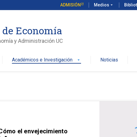
ADMISIÓN
Medios
arrow_drop_down
Biblio
o de Economía
nomía y Administración UC
Académicos e Investigación
Noticias
arrow_drop_down
 Cómo el envejecimiento