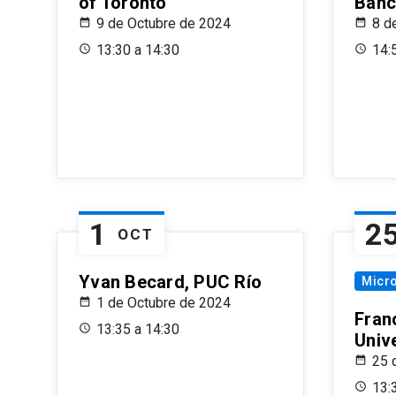
of Toronto
Banc
9 de Octubre de 2024
8 d
13:30 a 14:30
14:
1
2
OCT
Yvan Becard, PUC Río
Micr
1 de Octubre de 2024
Fran
13:35 a 14:30
Univ
25 
13: