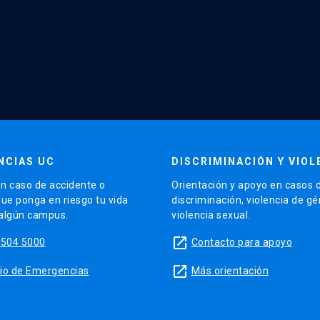
NCIAS UC
DISCRIMINACIÓN Y VIOL
n caso de accidente o
Orientación y apoyo en casos 
que ponga en riesgo tu vida
discriminación, violencia de g
 algún campus.
violencia sexual.
launch
5504 5000
Contacto para apoyo
launch
sitio de Emergencias
Más orientación