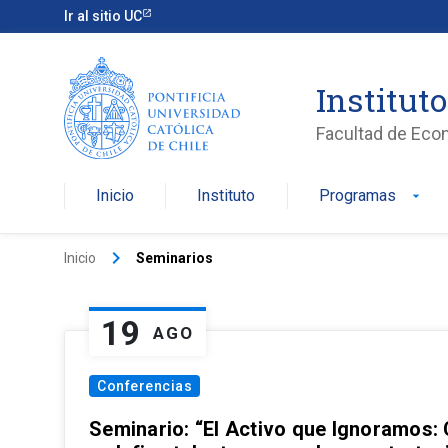
Ir al sitio UC
Institut
Facultad de Eco
Inicio
Instituto
Programas
arrow_drop_down
keyboard_arrow_right
Inicio
Seminarios
19
AGO
Conferencias
Seminario: “El Activo que Ignoramos: