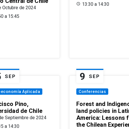
o Central de Chile
13:30 a 14:30
e Octubre de 2024
50 a 15:45
5
9
SEP
SEP
oeconomía Aplicada
Conferencias
cisco Pino,
Forest and Indigen
ersidad de Chile
land policies in Lati
America: Lessons 
de Septiembre de 2024
the Chilean Experi
35 a 14:30