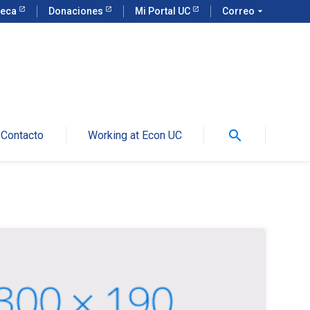
teca
Donaciones
Mi Portal UC
Correo
arrow_drop_down
search
Contacto
Working at Econ UC