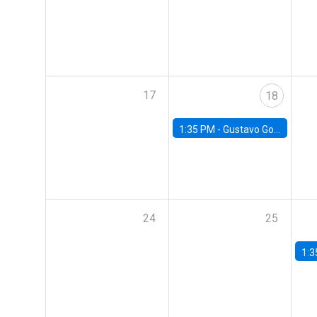
17
18
1:35 PM -
Gustavo González, Banco Central de Chile
24
25
1:3