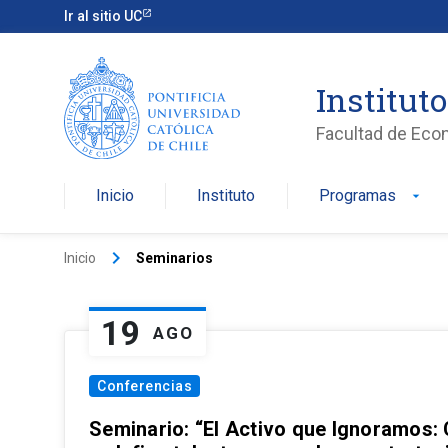
Ir al sitio UC
Institut
Facultad de Eco
Inicio
Instituto
Programas
arrow_drop_down
keyboard_arrow_right
Inicio
Seminarios
19
AGO
Conferencias
Seminario: “El Activo que Ignoramos: