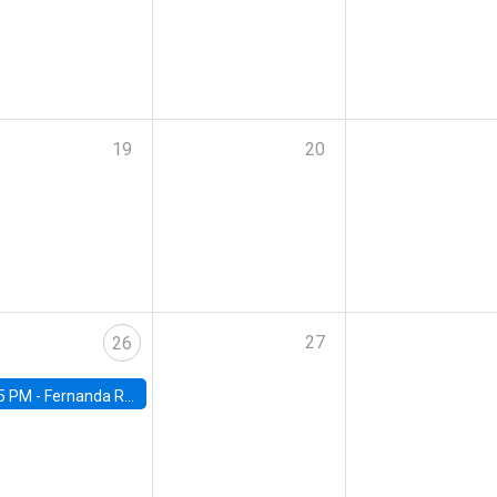
19
20
27
26
5 PM -
Fernanda Rojas Ampuero, University of Wisconsin-Madison