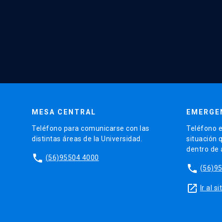
MESA CENTRAL
EMERGE
Teléfono para comunicarse con las
Teléfono e
distintas áreas de la Universidad.
situación 
dentro de
phone
(56)95504 4000
phone
(56)9
launch
Ir al 