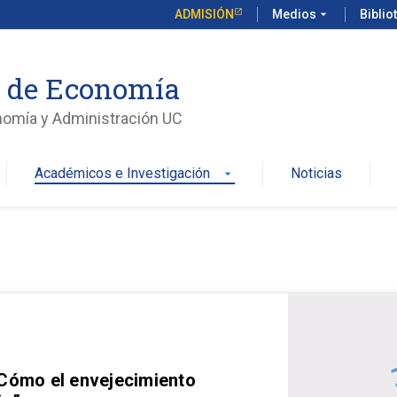
ADMISIÓN
Medios
arrow_drop_down
Biblio
o de Economía
nomía y Administración UC
Académicos e Investigación
Noticias
arrow_drop_down
 Cómo el envejecimiento