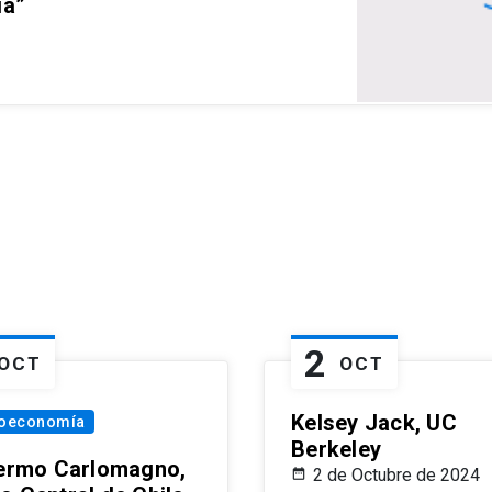
ia”
2
OCT
OCT
Kelsey Jack, UC
oeconomía
Berkeley
lermo Carlomagno,
2 de Octubre de 2024