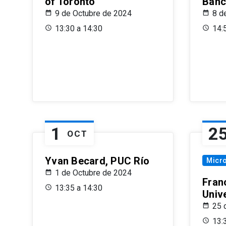
of Toronto
Banc
9 de Octubre de 2024
8 d
13:30 a 14:30
14:
1
2
OCT
Yvan Becard, PUC Río
Micr
1 de Octubre de 2024
Fran
13:35 a 14:30
Univ
25 
13: