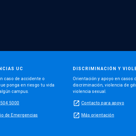
NCIAS UC
DISCRIMINACIÓN Y VIOL
n caso de accidente o
Orientación y apoyo en casos 
que ponga en riesgo tu vida
discriminación, violencia de g
 algún campus.
violencia sexual.
launch
5504 5000
Contacto para apoyo
launch
sitio de Emergencias
Más orientación