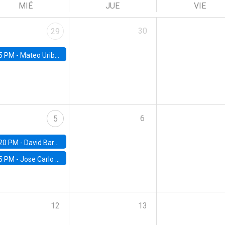
MIÉ
JUE
VIE
30
29
5 PM -
Mateo Uribe-Castro, Universidad de los Andes (Colombia)
6
5
20 PM -
David Bardey, Universidad de los Andes - CEDE
5 PM -
Jose Carlo Bermudez, UC (ME) & World Bank
12
13