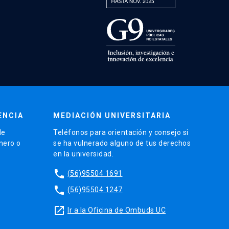
ENCIA
MEDIACIÓN UNIVERSITARIA
de
Teléfonos para orientación y consejo si
énero o
se ha vulnerado alguno de tus derechos
en la universidad.
phone
(56)95504 1691
phone
(56)95504 1247
launch
Ir a la Oficina de Ombuds UC