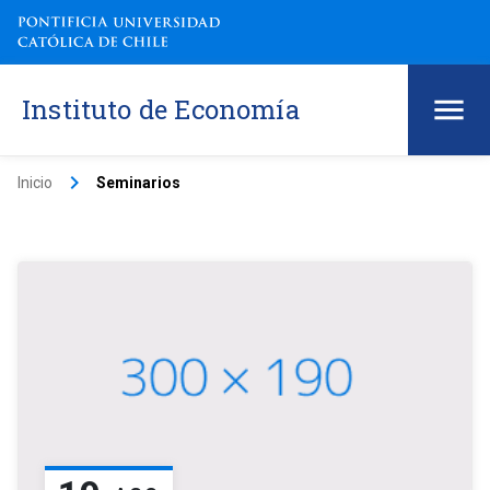
Instituto de Economía
keyboard_arrow_right
Inicio
Seminarios