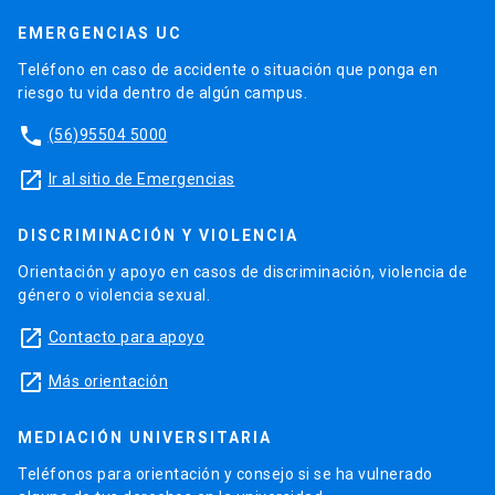
EMERGENCIAS UC
Teléfono en caso de accidente o situación que ponga en
riesgo tu vida dentro de algún campus.
phone
(56)95504 5000
launch
Ir al sitio de Emergencias
DISCRIMINACIÓN Y VIOLENCIA
Orientación y apoyo en casos de discriminación, violencia de
género o violencia sexual.
launch
Contacto para apoyo
launch
Más orientación
MEDIACIÓN UNIVERSITARIA
Teléfonos para orientación y consejo si se ha vulnerado